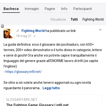
Bacheca
Immagini
Pagine
Info
Partecipanti
Visualizza
Tutti
Fighting World
Fighting World
ha pubblicato un link
18 mag 21
La guida definitiva: ecco il glossario dei picchiaduro, con 650+
termini, 200+ video dimostrativi e il tutto diviso in categorie, lettere
e serie di giochi! Ora anche voi potrete capire tranquillamente il
linguaggio del genere grazie all'ENORME lavoro di Infil (se capite
l'inglese):
-
https://glossary.infil.net/
Se oltre a ciò volete anche tenervi aggiornati su ogni novità
riguardante il panorama
…
Leggi tutto
GLOSSARY.INFIL.NET
The Fighting Game Glossary | infil.net