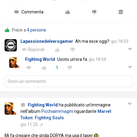
Commenta
Piace a
4 persone
Lapassionedelverogamer
Ah ma esce oggi?
gio 18:03
Rispondi
Fighting World
Uscito un'ora fa
gio 18:04
1
Scrivi un commento
Fighting World
ha pubblicato un'immagine
nell'album
Picchiaimmagini
riguardante
Marvel
Tokon: Fighting Souls
gio 11:25
Mi fa crepare che grida DORYA ma usa il taser