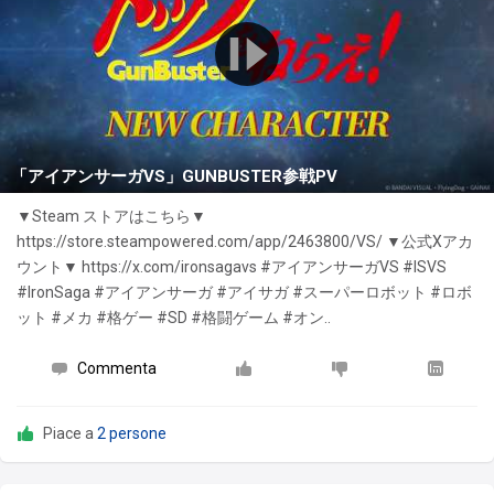
「アイアンサーガVS」GUNBUSTER参戦PV
▼Steam ストアはこちら▼
https://store.steampowered.com/app/2463800/VS/ ▼公式Xアカ
ウント▼ https://x.com/ironsagavs #アイアンサーガVS #ISVS
#IronSaga #アイアンサーガ #アイサガ #スーパーロボット #ロボ
ット #メカ #格ゲー #SD #格闘ゲーム #オン..
Commenta
Piace a
2 persone