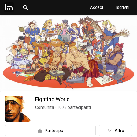
Accedi
Iscriviti
Fighting World
Comunità
·
1073
partecipanti
Partecipa
Altro