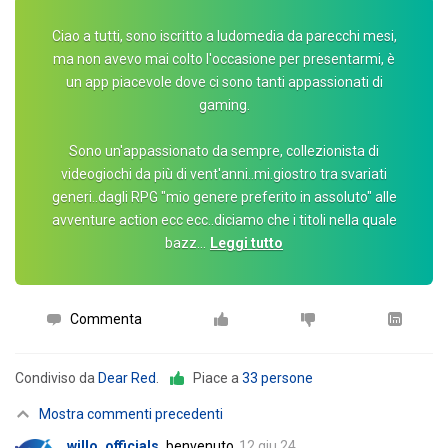
Ciao a tutti, sono iscritto a ludomedia da parecchi mesi,
ma non avevo mai colto l'occasione per presentarmi, è
un app piacevole dove ci sono tanti appassionati di
gaming.
Sono un'appassionato da sempre, collezionista di
videogiochi da più di vent'anni..mi.giostro tra svariati
generi..dagli RPG "mio genere preferito in assoluto" alle
avventure action ecc ecc..diciamo che i titoli nella quale
bazz
…
Leggi tutto
Commenta
Condiviso da
Dear Red
.
Piace a
33 persone
Mostra commenti precedenti
willo_officials
benvenuto
12 giu 24