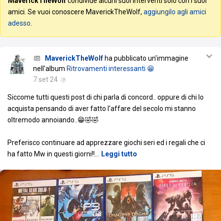
MaverickTheWolf
condivide alcuni suoi interventi solo con i suoi
amici. Se vuoi conoscere MaverickTheWolf,
aggiungilo agli amici
adesso
.
MaverickTheWolf
ha pubblicato un'immagine
nell'album
Ritrovamenti interessanti 😁
7 set 24
Siccome tutti questi post di chi parla di concord.. oppure di chi lo
acquista pensando di aver fatto l'affare del secolo mi stanno
oltremodo annoiando..😁🤣🤣
Preferisco continuare ad apprezzare giochi seri ed i regali che ci
ha fatto Mw in questi giorni!!
…
Leggi tutto