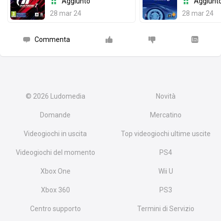
Aggiunto
Aggiunt
28 mar 24
28 mar 24
Commenta
© 2026
Ludomedia
Novità
Domande
Mercatino
Videogiochi in uscita
Top videogiochi ultime uscite
Videogiochi del momento
PS4
Xbox One
Wii U
Xbox 360
PS3
Centro supporto
Termini di Servizio