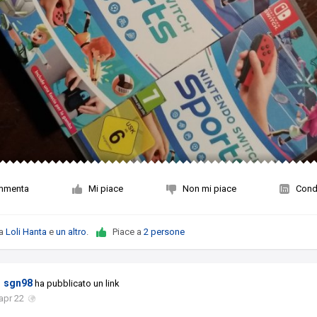
mmenta
Mi piace
Non mi piace
Condi
da
Loli Hanta
e
un altro
.
Piace a
2 persone
sgn98
ha pubblicato un link
apr 22