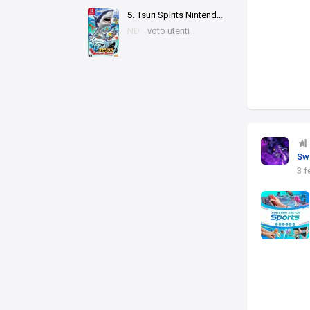
5.
Tsuri Spirits Nintendo Switch Version
ND
voto utenti
Sw
3 f