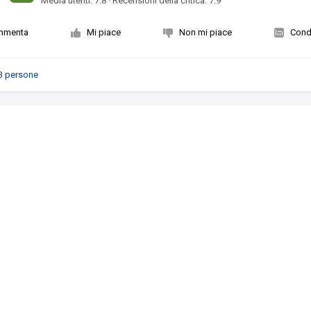
Media utenti:
7.8
·
Recensioni della critica: 7.9
mmenta
Mi piace
Non mi piace
Condi
3 persone