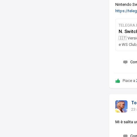
Nintendo Swi
https://tel
TELEGRA.
N. Switc
🇮🇹 Versi
e WS Club,
Co
Piace a
To
23 
Mi è salita 
Co