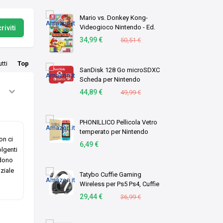
Mario vs. Donkey Kong-
Videogioco Nintendo - Ed.
riviti
Italiana - Versione su
34,99 €
50,51 €
scheda
utti
Top
SanDisk 128 Go microSDXC
Scheda per Nintendo
Switch, Scheda di memoria
44,89 €
49,99 €
con Licenza Nintendo, fino
a 100 MB/s UHS-I Class 10
U3
PHONILLICO Pellicola Vetro
temperato per Nintendo
on ci
Switch [2 Pezzi] Ultra
6,49 €
olgenti
transparente Durezza 9H
ndono
Protezione schermo
iziale
Tatybo Cuffie Gaming
Wireless per Ps5 Ps4, Cuffie
con 2.4 GHz USB/Type-C
29,44 €
36,99 €