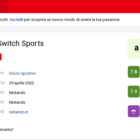
iochi.
Iscriviti
per scoprire un nuovo modo di vivere la tua passione.
Switch Sports
7.8
re
Gioco sportivo
ita
29 aprile 2022
7.9
re
Nintendo
re
Nintendo
ink
nintendo.it
vimento!