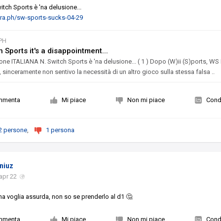
tch Sports è 'na delusione...
egra.ph/sw-sports-sucks-04-29
PH
h Sports it's a disappointment...
one ITALIANA N. Switch Sports è 'na delusione... ( 1 ) Dopo (W)ii (S)ports, WS
 sinceramente non sentivo la necessità di un altro gioco sulla stessa falsa ..
mmenta
Mi piace
Non mi piace
Condi
2 persone
,
1 persona
niuz
apr 22
una voglia assurda, non so se prenderlo al d1 🤔
mmenta
Mi piace
Non mi piace
Condi