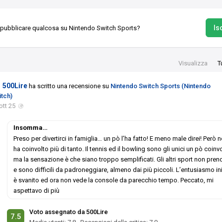
Isc
 pubblicare qualcosa su Nintendo Switch Sports?
Visualizza
T
500Lire
ha scritto una recensione su
Nintendo Switch Sports (Nintendo
itch)
ott 25
Insomma…
Preso per divertirci in famiglia… un pò l’ha fatto! E meno male direi! Però n
ha coinvolto più di tanto. Il tennis ed il bowling sono gli unici un pò coinv
ma la sensazione è che siano troppo semplificati. Gli altri sport non pre
e sono difficili da padroneggiare, almeno dai più piccoli. L’entusiasmo in
è svanito ed ora non vede la console da parecchio tempo. Peccato, mi
aspettavo di più
Voto assegnato da 500Lire
7.5