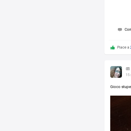
Co
Piace a
15 
Gioco stup