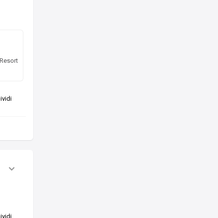
 Resort
vidi
vidi