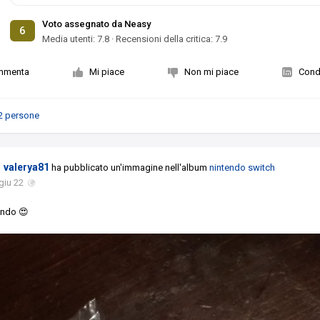
Voto assegnato da Neasy
6
Media utenti:
7.8
·
Recensioni della critica: 7.9
mmenta
Mi piace
Non mi piace
Condi
2 persone
valerya81
ha pubblicato un'immagine nell'album
nintendo switch
giu 22
endo 😍