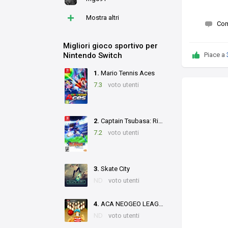
+
Mostra altri
Co
Migliori gioco sportivo per
Nintendo Switch
Piace a
1.
Mario Tennis Aces
7.3
voto utenti
2.
Captain Tsubasa: Rise of New Champions
7.2
voto utenti
3.
Skate City
ND
voto utenti
4.
ACA NEOGEO LEAGUE BOWLING
ND
voto utenti