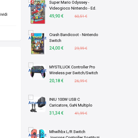
Super Mario Odyssey -
Videogioco Nintendo - Ed.
Italiana - Versione su
vidi
49,90 €
60,51 €
scheda
Crash Bandicoot - Nintendo
Switch
24,00 €
29,99 €
MYSTILUCK Controller Pro
Wireless per Switch/Switch
2/Lite/OLED/PC
20,18 €
26,99 €
INIU 100W USB C
Caricatore, GaN Multiplo
Presa USBC Caricabatterie,
31,34 €
41,99 €
Alimentatore Rapido
Compatto con Cavo per
MacBook Pro Air iPad,
Mhwlhbx L/R Switch
iPhone 1 …
Joycons Controller Sostituzi