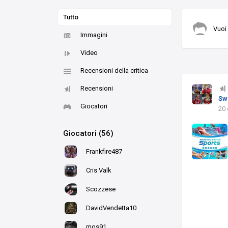
Tutto
Vuoi
Immagini
Video
Recensioni della critica
Recensioni
Sw
Giocatori
20 
Giocatori (56)
Frankfire487
Cris Valk
Scozzese
DavidVendetta10
mgs91