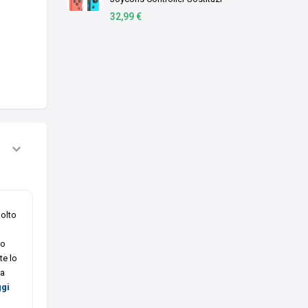
per Switch/Lite/OLED
32,99 €
Console, Doppia vibrazione,
Giroscopico a 6 assi,
Sveglia, Controlli de …
molto
no
te lo
la
ggi