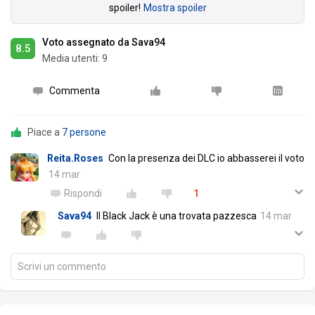
spoiler!
Mostra spoiler
Voto assegnato da Sava94
8.5
Media utenti:
9
Commenta
Piace a
7 persone
Reita.Roses
Con la presenza dei DLC io abbasserei il voto
14 mar
Rispondi
1
Sava94
Il Black Jack è una trovata pazzesca
14 mar
Scrivi un commento