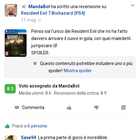
MandaBot
ha scritto una recensione su
Resident Evil 7 Biohazard (PS4)
11 mag
Penso sia l'unico dei Resident Evil che mi ha fatto
davvero arrivare il cuore in gola, con quei maledetti
jumpscare 🤣
SPOILER
…
Questo contenuto potrebbe includere uno o più
spoiler!
Mostra spoiler
Voto assegnato da MandaBot
8.5
Media utenti:
8.6
·
Recensioni della critica: 8.9
Commenta
Piace a
6 persone
Sava94
La prima parte di gioco è incredibile.