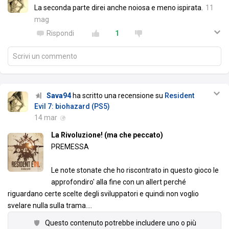
La seconda parte direi anche noiosa e meno ispirata.
11
mag
Rispondi
1
Scrivi un commento
Sava94
ha scritto una recensione su
Resident
Evil 7: biohazard (PS5)
14 mar
La Rivoluzione! (ma che peccato)
PREMESSA
Le note stonate che ho riscontrato in questo gioco le
approfondiro' alla fine con un allert perché
riguardano certe scelte degli sviluppatori e quindi non voglio
svelare nulla sulla trama.
…
Questo contenuto potrebbe includere uno o più