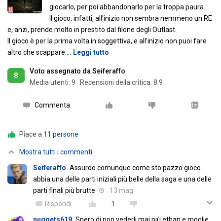
giocarlo, per poi abbandonarlo per la troppa paura.
Il gioco, infatti, all'inizio non sembra nemmeno un RE
e, anzi, prende molto in prestito dal filone degli Outlast.
Il gioco è per la prima volta in soggettiva, e all'inizio non puoi fare
altro che scappare.
…
Leggi tutto
Voto assegnato da Seiferaffo
8
Media utenti:
9
·
Recensioni della critica: 8.9
Commenta
Piace a
11 persone
Mostra tutti i commenti
Seiferaffo
Assurdo comunque come sto pazzo gioco
abbia una delle parti iniziali più belle della saga e una delle
parti finali più brutte
13 mag
Rispondi
1
nuggets619
Spero di non vederli mai più ethan e moglie,