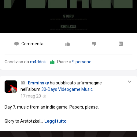
Commenta
Condiviso da
m4ddok
.
Piace a
9 persone
Emminsky
ha pubblicato un'immagine
nell'album
30-Days Videogame Music
17 mag 20
Day 7, music from an indie game: Papers, please.
Glory to Arstotzka!
…
Leggi tutto