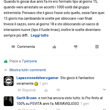
Quando lo giocai due anni fa mi ero fermato tipo al giorno 15,
quando vieni arrestato se accetti i 1000 soldi dal gruppo
estremista. Pensavo che il gioco fosse solo quello, ossia fare quei
15 giorni ma cambiando le scelte per sbloccare i vari finali.
Invece il cazzo, sono al giorno 18 e sto sbloccando un sacco di
interazioni nuove (tipo il fucile lmao), inoltre le scelte diventano
sempre più diffi
…
Leggi tutto
Commenta
Piace a
7 persone
Mostra tutti i commenti
Lapassionedelverogamer
Sto gioco è fantastico
veramente
1 gen
Rispondi
Garth Brown
e non hai ancora visto tutto. Io l'ho finito al
100% su PSVITA anni fa. MERAVIGLIOSO
1 gen