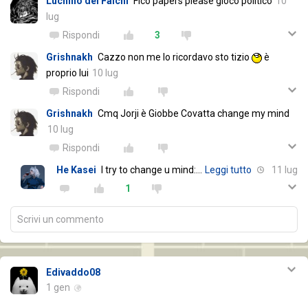
Luchino dei Falchi
Fico papers please gioco politico
10
lug
Rispondi
3
Grishnakh
Cazzo non me lo ricordavo sto tizio
è
proprio lui
10 lug
Rispondi
Grishnakh
Cmq Jorji è Giobbe Covatta change my mind
10 lug
Rispondi
He Kasei
I try to change u mind:
…
Leggi tutto
11 lug
1
Scrivi un commento
Edivaddo08
1 gen