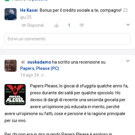
He Kasei
Bonus per il credito sociale a te, compagno!
22
giu 25
Rispondi
1
Scrivi un commento
nuskadamo
ha scritto una recensione su
Papers, Please (PC)
14 ago 24
Papers Please, lo giocai di sfuggita qualche anno fa,
preso durante dei saldi per qualche spicciolo. Ho
deciso di dargli di recente una seconda giocata per
avere un'opinione più educata in merito, perché
avere un'opinione su fatti, cose e persone è la ragione principale
per cui vivo.
Per chi non era in giro quando Papers Please è esploso in