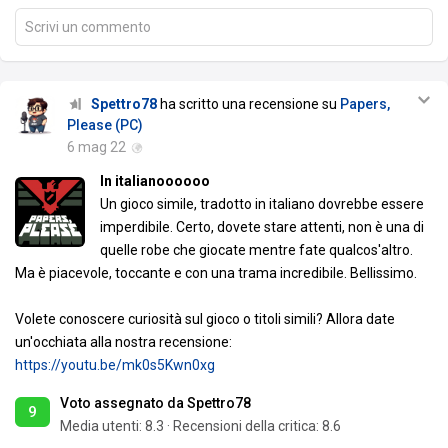
Scrivi un commento
Spettro78
ha scritto una recensione su
Papers,
Please (PC)
6 mag 22
In italianoooooo
Un gioco simile, tradotto in italiano dovrebbe essere
imperdibile. Certo, dovete stare attenti, non è una di
quelle robe che giocate mentre fate qualcos'altro.
Ma è piacevole, toccante e con una trama incredibile. Bellissimo.
Volete conoscere curiosità sul gioco o titoli simili? Allora date
un'occhiata alla nostra recensione:
https://youtu.be/mk0s5Kwn0xg
Voto assegnato da Spettro78
9
Media utenti:
8.3
·
Recensioni della critica: 8.6