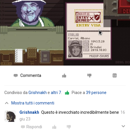
Commenta
Condiviso da
Grishnakh
e
altri 7
.
Piace a
39 persone
Mostra tutti i commenti
Grishnakh
Questo è invecchiato incredibilmente bene
16
giu 23
Rispondi