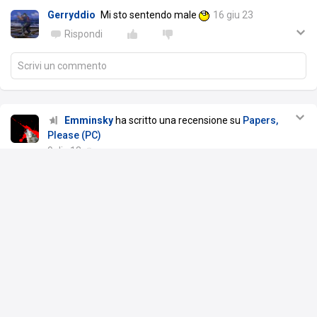
Gerryddio
Mi sto sentendo male
16 giu 23
Rispondi
Scrivi un commento
Emminsky
ha scritto una recensione su
Papers,
Please (PC)
9 dic 18
Glory to Arstotzka
"Papers, please" è un gioco semplice.
Impersoneremo un agente di frontiera che per
mandare avanti la sua famiglia non potrà farsi molti
scrupoli, sarà quasi sempre obbligato a negare il passaggio a chi
non ha i documenti in regola, anche a chi è disperato. Ambientato
in un universo distopico quasi Orwelliano (quanto sembro colta a
dirlo?
) le mansioni da svolgere all'inizio saranno semplici per
po
…
Leggi tutto