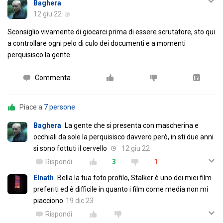
Baghera
12 giu 22
Sconsiglio vivamente di giocarci prima di essere scrutatore, sto qui
a controllare ogni pelo di culo dei documenti e a momenti
perquisisco la gente
Commenta
Piace a
7 persone
Baghera
La gente che si presenta con mascherina e
occhiali da sole la perquisisco davvero però, in sti due anni
si sono fottuti il cervello
12 giu 22
Rispondi
3
1
Elnath
Bella la tua foto profilo, Stalker è uno dei miei film
preferiti ed è difficile in quanto i film come media non mi
piacciono
19 dic 23
Rispondi