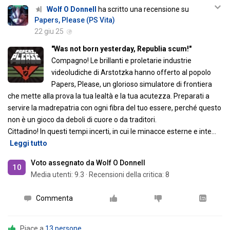
Wolf O Donnell
ha scritto una recensione su
Papers, Please (PS Vita)
22 giu 25
"Was not born yesterday, Republia scum!"
Compagno! Le brillanti e proletarie industrie
videoludiche di Arstotzka hanno offerto al popolo
Papers, Please, un glorioso simulatore di frontiera
che mette alla prova la tua lealtà e la tua acutezza. Preparati a
servire la madrepatria con ogni fibra del tuo essere, perché questo
non è un gioco da deboli di cuore o da traditori.
Cittadino! In questi tempi incerti, in cui le minacce esterne e inte
…
Leggi tutto
Voto assegnato da Wolf O Donnell
10
Media utenti:
9.3
·
Recensioni della critica: 8
Commenta
Piace a
13 persone