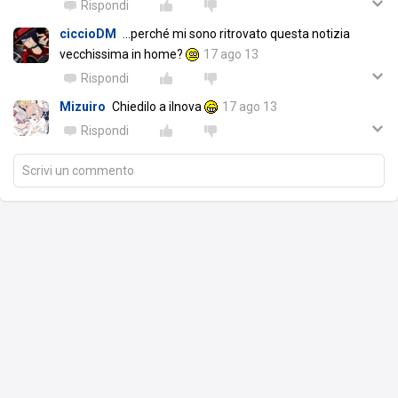
Rispondi
ciccioDM
...perché mi sono ritrovato questa notizia
vecchissima in home?
17 ago 13
Rispondi
Mizuiro
Chiedilo a ilnova
17 ago 13
Rispondi
Scrivi un commento