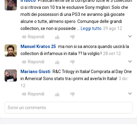
il fuoco
Praticamente se si comprano tutte le 3 collection
ci si ritrova con 10 tra le esclusive Sony migliori. Solo che
molti dei possessori di una PS3 ne avranno già giocate
alcune o tutte, almeno spero. Comunque delle grandi
collection, se non si possiede
…
Leggi tutto
29 ago 12
Rispondi
Manuel Kratos 25
ma non si sa ancora quando uscirà la
collection di infamous in italia ?? la volglio !
28 set 12
Rispondi
Mariano Giusti
R&C Trilogy in Italia! Comprata al Day One
in America! Sono stato tra i primi ad averla In Italia!
3 dic
12
Rispondi
Scrivi un commento