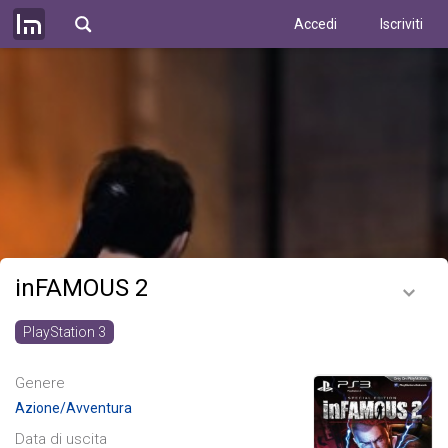
Accedi
Iscriviti
inFAMOUS 2
PlayStation 3
Genere
Azione/Avventura
Data di uscita