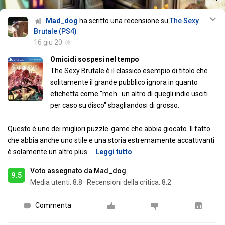
Mad_dog
ha scritto una recensione su
The Sexy
Brutale (PS4)
16 giu 20
Omicidi sospesi nel tempo
The Sexy Brutale è il classico esempio di titolo che
solitamente il grande pubblico ignora in quanto
etichetta come "meh...un altro di quegli indie usciti
per caso su disco" sbagliandosi di grosso.
Questo è uno dei migliori puzzle-game che abbia giocato. Il fatto
che abbia anche uno stile e una storia estremamente accattivanti
è solamente un altro plus.
…
Leggi tutto
Voto assegnato da Mad_dog
9.5
Media utenti:
8.8
·
Recensioni della critica: 8.2
Commenta