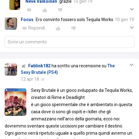
Neve Valkoinen
grazie
10 gen 19
Focus
Ero convinto fossero solo Tequila Works
10 gen 19
Rispondi
Scrivi un commento
Fablink182
ha scritto una recensione su
The
Sexy Brutale (PS4)
12 apr 18
Sexy Brutale è un gioco sviluppato da Tequila Works,
creatori di Rime e Deadlight.
è un gioco sperimentale che è ambientato in questa
casa dove ci sono gli ospiti e i killer che gli
ammazzano nell'arco della giornata, ecco noi
dovremmo sventare queste uccisioni per cambiare il destino.
Ogni giorno verrà ripetuto uguale a quello prima quindi avremo un