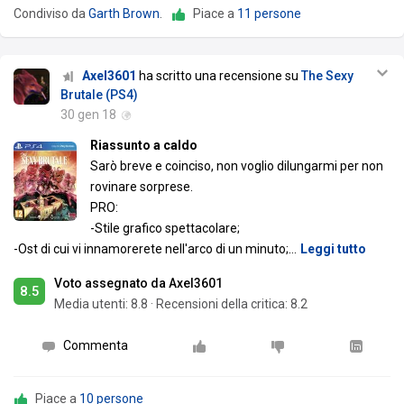
Condiviso da
Garth Brown
.
Piace a
11 persone
Axel3601
ha scritto una recensione su
The Sexy
Brutale (PS4)
30 gen 18
Riassunto a caldo
Sarò breve e coinciso, non voglio dilungarmi per non
rovinare sorprese.
PRO:
-Stile grafico spettacolare;
-Ost di cui vi innamorerete nell'arco di un minuto;
…
Leggi tutto
Voto assegnato da Axel3601
8.5
Media utenti:
8.8
·
Recensioni della critica: 8.2
Commenta
Piace a
10 persone