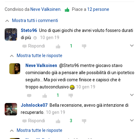
Condiviso da
Neve Valkoinen
.
Piace a
12 persone
Mostra tutti i commenti
Steto96
Uno di quei giochi che avrei voluto fossero durati
di più
10 gen 19
Rispondi
1
Mostra tutte le risposte
Neve Valkoinen
@Steto96 mentre giocavo stavo
cominciando già a pensare alle possibilità di un ipotetico
seguito... Ma poi vedi come finisce e capisci che è
troppo autoconclusivo
10 gen 19
1
Johnlocke07
Bella recensione, avevo già intenzione di
recuperarlo.
10 gen 19
Rispondi
3
Mostra tutte le risposte