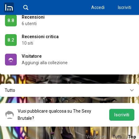
32,97 €
Accedi
Iscriviti
Recensioni
8.8
6 utenti
Recensioni critica
8.2
10 siti
Visitatore
Aggiungi alla collezione
Tutto
Vuoi pubblicare qualcosa su The Sexy
Iscriviti
Brutale?
Visualizza
Tutti
Top