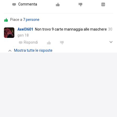
Commenta
Piace a
7 persone
Axel3601
Non trovo 9 carte mannaggia alle maschere
30
gen 18
Rispondi
Mostra tutte le risposte
Axel3601
@Neve Valkoinen mi sa che mi metto li con
pazienza e guardo ogni luogo
30 gen 18
Scrivi un commento
Neve Valkoinen
ha pubblicato un'immagine
nell'album
5TH: 10/2017 - 06/2020
16 gen 18