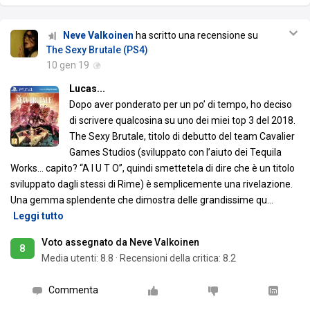
Neve Valkoinen
ha scritto una recensione su
The Sexy Brutale (PS4)
10 gen 19
Lucas...
Dopo aver ponderato per un po’ di tempo, ho deciso
di scrivere qualcosina su uno dei miei top 3 del 2018.
The Sexy Brutale, titolo di debutto del team Cavalier
Games Studios (sviluppato con l’aiuto dei Tequila
Works… capito? “A I U T O”, quindi smettetela di dire che è un titolo
sviluppato dagli stessi di Rime) è semplicemente una rivelazione.
Una gemma splendente che dimostra delle grandissime qu
…
Leggi tutto
Voto assegnato da Neve Valkoinen
8
Media utenti:
8.8
·
Recensioni della critica: 8.2
Commenta