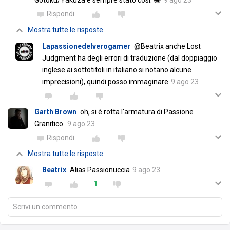
Gotoku/Yakuza è sempre stato cosí. 😁
9 ago 23
Rispondi
Mostra tutte le risposte
Lapassionedelverogamer
@Beatrix anche Lost
Judgment ha degli errori di traduzione (dal doppiaggio
inglese ai sottotitoli in italiano si notano alcune
imprecisioni), quindi posso immaginare
9 ago 23
Garth Brown
oh, si è rotta l'armatura di Passione
Granitico.
9 ago 23
Rispondi
Mostra tutte le risposte
Beatrix
Alias Passionuccia
9 ago 23
1
Scrivi un commento