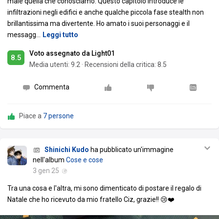
male quella che conosciamo. Questo capitolo introduce le
infiltrazioni negli edifici e anche qualche piccola fase stealth non
brillantissima ma divertente. Ho amato i suoi personaggi e il
messagg
…
Leggi tutto
Voto assegnato da Light01
8.5
Media utenti:
9.2
·
Recensioni della critica: 8.5
Commenta
Piace a
7 persone
Shinichi Kudo
ha pubblicato un'immagine
nell'album
Cose e cose
3 gen 25
Tra una cosa e l'altra, mi sono dimenticato di postare il regalo di
Natale che ho ricevuto da mio fratello Ciz, grazie!! 😢❤️