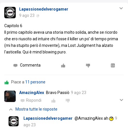
Lapassionedelverogamer
9 ago 23
Capitolo 6
Il primo capitolo aveva una storia molto solida, anche se ricordo
che ero riuscito ad intuire chi fosse il killer un po' di tempo prima
(mi ha stupito però il movente), ma Lost Judgment ha alzato
l'asticella. Qui è mind blowing puro.
Commenta
Piace a
11 persone
AmazingAlex
Bravo Passiò
9 ago 23
Rispondi
Mostra tutte le risposte
Lapassionedelverogamer
@AmazingAlex ah
9
ago 23