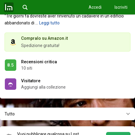
un passante del suo tentativo di fuga e del successivo arresto è su
Accedi
Iscriviti
tutti i notiziari, mentre l'opinione pubblica invoca la pena massima.
"Tre giorni fa dovreste aver rinvenuto un cadavere in un edificio
abbandonato di
…
Leggi tutto
Compralo su Amazon.it
Spedizione gratuita!
Recensioni critica
8.5
10 siti
Visitatore
Aggiungi alla collezione
Tutto
Vuoi pubblicare qualcosa su Lost