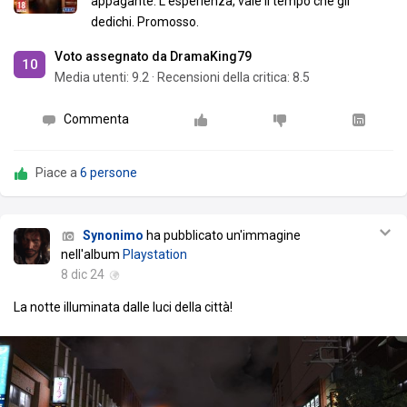
appagante. L'esperienza, vale il tempo che gli
dedichi. Promosso.
Voto assegnato da DramaKing79
10
Media utenti:
9.2
·
Recensioni della critica: 8.5
Commenta
Piace a
6 persone
Synonimo
ha pubblicato un'immagine
nell'album
Playstation
8 dic 24
La notte illuminata dalle luci della città!