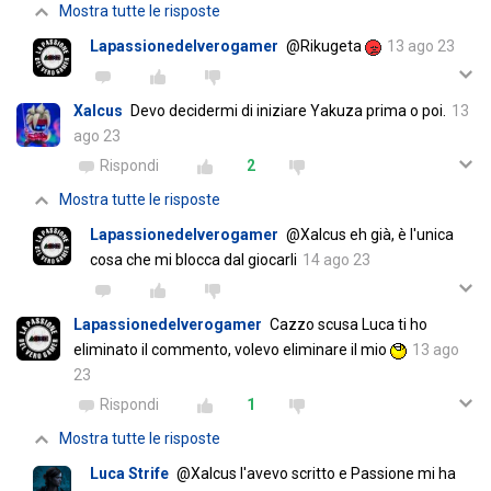
Mostra tutte le risposte
Lapassionedelverogamer
@Rikugeta
13 ago 23
Xalcus
Devo decidermi di iniziare Yakuza prima o poi.
13
ago 23
Rispondi
2
Mostra tutte le risposte
Lapassionedelverogamer
@Xalcus eh già, è l'unica
cosa che mi blocca dal giocarli
14 ago 23
Lapassionedelverogamer
Cazzo scusa Luca ti ho
eliminato il commento, volevo eliminare il mio
13 ago
23
Rispondi
1
Mostra tutte le risposte
Luca Strife
@Xalcus l'avevo scritto e Passione mi ha