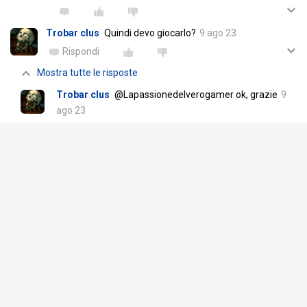
Trobar clus
Quindi devo giocarlo?
9 ago 23
Rispondi
Mostra tutte le risposte
Trobar clus
@Lapassionedelverogamer ok, grazie
9
ago 23
2
Scrivi un commento
Lapassionedelverogamer
7 ago 23
5 ore di gioco. Beh, è partito più lento del primo, però pian piano
prende il volo. Ci sono alcune cose poco credibili e degli errori, ma
tutto passa in secondo piano di fronte alla storia e ai temi che
tratta. Il primo era un thriller più tradizionale, qui invece vedo