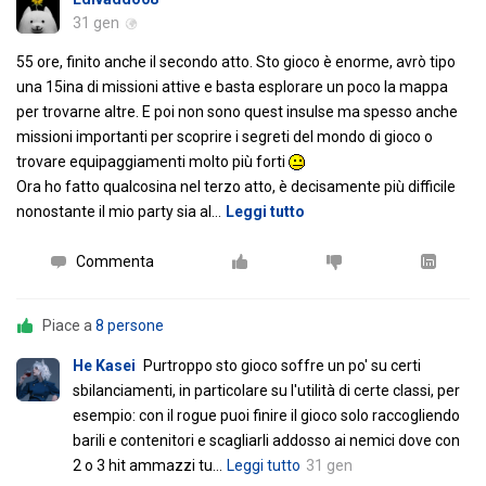
31 gen
55 ore, finito anche il secondo atto. Sto gioco è enorme, avrò tipo
una 15ina di missioni attive e basta esplorare un poco la mappa
per trovarne altre. E poi non sono quest insulse ma spesso anche
missioni importanti per scoprire i segreti del mondo di gioco o
trovare equipaggiamenti molto più forti
Ora ho fatto qualcosina nel terzo atto, è decisamente più difficile
nonostante il mio party sia al
…
Leggi tutto
Commenta
Piace a
8 persone
He Kasei
Purtroppo sto gioco soffre un po' su certi
sbilanciamenti, in particolare su l'utilità di certe classi, per
esempio: con il rogue puoi finire il gioco solo raccogliendo
barili e contenitori e scagliarli addosso ai nemici dove con
2 o 3 hit ammazzi tu
…
Leggi tutto
31 gen