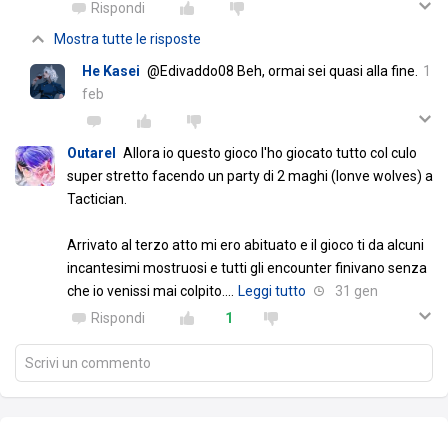
Rispondi
Mostra tutte le risposte
He Kasei
@Edivaddo08 Beh, ormai sei quasi alla fine.
1
feb
Outarel
Allora io questo gioco l'ho giocato tutto col culo
super stretto facendo un party di 2 maghi (lonve wolves) a
Tactician.
Arrivato al terzo atto mi ero abituato e il gioco ti da alcuni
incantesimi mostruosi e tutti gli encounter finivano senza
che io venissi mai colpito.
…
Leggi tutto
31 gen
Rispondi
1
Scrivi un commento