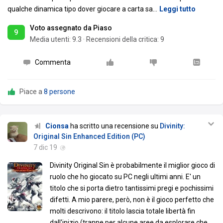
qualche dinamica tipo dover giocare a carta sa
…
Leggi tutto
Voto assegnato da Piaso
9
Media utenti:
9.3
·
Recensioni della critica: 9
Commenta
Piace a
8 persone
Cionsa
ha scritto una recensione su
Divinity:
Original Sin Enhanced Edition (PC)
7 dic 19
Divinity Original Sin è probabilmente il miglior gioco di
ruolo che ho giocato su PC negli ultimi anni. E' un
titolo che si porta dietro tantissimi pregi e pochissimi
difetti. A mio parere, però, non è il gioco perfetto che
molti descrivono: il titolo lascia totale libertà fin
dall'inizio (tranne per alcune aree da esplorare che,