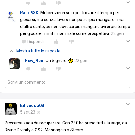
Raito93X
Mi licenzierei solo per trovare il tempo per
giocarci, ma senza lavoro non potrei più mangiare...ma
d'altro canto, se non dovessi più mangiare avrei più tempo
per giocare...mmh...non male come prospettiva
22 gen
Rispondi
Mostra tutte le risposte
New_Neo
Oh Signore!
22 gen
Scrivi un commento
Edivaddo08
5 set 23
Prossima saga da recuperare. Con 23€ ho preso tutta la saga, da
Divine Divinity a OS2. Mannaggia a Steam