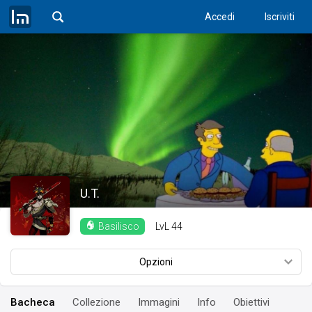
Accedi
Iscriviti
U.T.
LvL
44
Basilisco
Opzioni
Bacheca
Collezione
Immagini
Info
Obiettivi