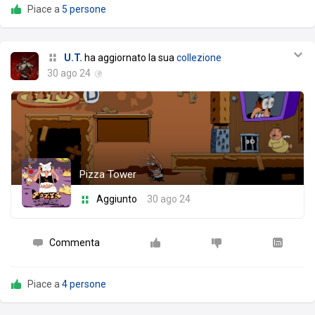
Piace a
5 persone
U.T.
ha aggiornato la sua
collezione
30 ago 24
Pizza Tower
Aggiunto
30 ago 24
Commenta
Piace a
4 persone