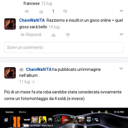
francese
12 lug
1
ChainWaltITA
Razzismo e insulti in un gioco online = quel
gioco sarà bello
14 lug
Rispondi
Scrivi un commento
ChainWaltITA
ha pubblicato un'immagine
nell'album
.
11 lug
Più di un mese fa sta roba sarebbe stata considerata ovviamente
come un fotomontaggio da 4 soldi (e invece)