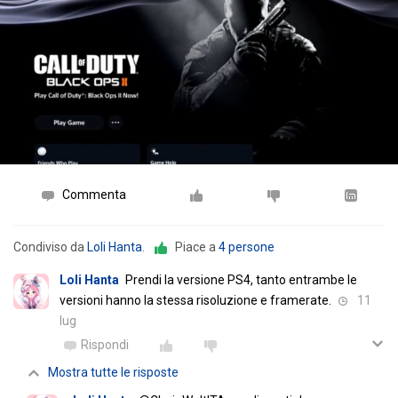
Commenta
Condiviso da
Loli Hanta
.
Piace a
4 persone
Loli Hanta
Prendi la versione PS4, tanto entrambe le
versioni hanno la stessa risoluzione e framerate.
11
lug
Rispondi
Mostra tutte le risposte