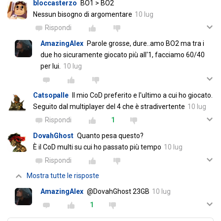
bloccasterzo
BO1 > BO2
Nessun bisogno di argomentare
10 lug
Rispondi
AmazingAlex
Parole grosse, dure..amo BO2 ma tra i
due ho sicuramente giocato più all'1, facciamo 60/40
per lui.
10 lug
Catsopalle
Il mio CoD preferito e l'ultimo a cui ho giocato.
Seguito dal multiplayer del 4 che è stradivertente
10 lug
Rispondi
1
DovahGhost
Quanto pesa questo?
È il CoD multi su cui ho passato più tempo
10 lug
Rispondi
Mostra tutte le risposte
AmazingAlex
@DovahGhost 23GB
10 lug
1