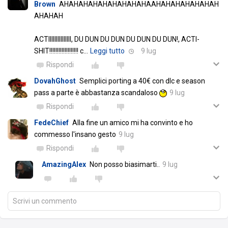
Brown
AHAHAHAHAHAHAHAHAHAAHAHAHAHAHAHAH
AHAHAH
ACTIIIIIIIIIIIIIII, DU DUN DU DUN DU DUN DU DUN!, ACTI-
SHIT!!!!!!!!!!!!!!!!!!! c
…
Leggi tutto
9 lug
Rispondi
DovahGhost
Semplici porting a 40€ con dlc e season
pass a parte è abbastanza scandaloso
9 lug
Rispondi
FedeChief
Alla fine un amico mi ha convinto e ho
commesso l'insano gesto
9 lug
Rispondi
AmazingAlex
Non posso biasimarti..
9 lug
Scrivi un commento