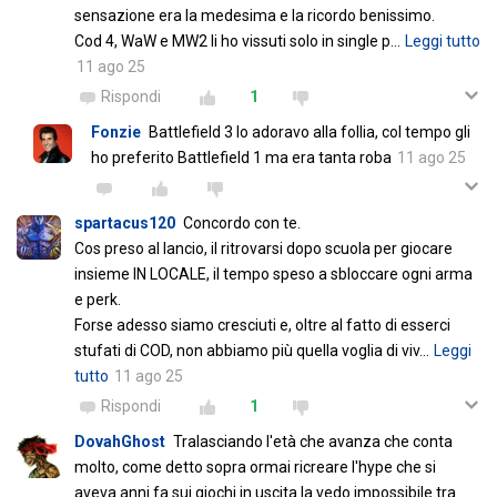
sensazione era la medesima e la ricordo benissimo.
Cod 4, WaW e MW2 li ho vissuti solo in single p
…
Leggi tutto
11 ago 25
Rispondi
1
Fonzie
Battlefield 3 lo adoravo alla follia, col tempo gli
ho preferito Battlefield 1 ma era tanta roba
11 ago 25
spartacus120
Concordo con te.
Cos preso al lancio, il ritrovarsi dopo scuola per giocare
insieme IN LOCALE, il tempo speso a sbloccare ogni arma
e perk.
Forse adesso siamo cresciuti e, oltre al fatto di esserci
stufati di COD, non abbiamo più quella voglia di viv
…
Leggi
tutto
11 ago 25
Rispondi
1
DovahGhost
Tralasciando l'età che avanza che conta
molto, come detto sopra ormai ricreare l'hype che si
aveva anni fa sui giochi in uscita la vedo impossibile tra