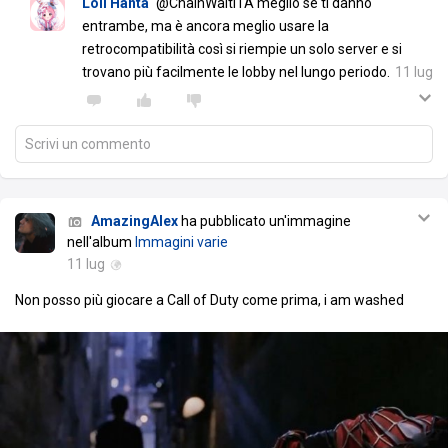
Loli Hanta
@ChainWaltITA meglio se ti danno
entrambe, ma è ancora meglio usare la
retrocompatibilità così si riempie un solo server e si
trovano più facilmente le lobby nel lungo periodo.
11 lug
Scrivi un commento
AmazingAlex
ha pubblicato un'immagine
nell'album
Immagini varie
11 lug
Non posso più giocare a Call of Duty come prima, i am washed