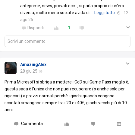
anteprime, news, provati ecc..., si parla proprio di un'era
diversa, molto meno social e avida di
…
Leggi tutto
12
ago 25
Rispondi
1
Scrivi un commento
AmazingAlex
28 giu 25
Prima Microsoft si sbriga a mettere i CoD sul Game Pass meglio è,
questa saga è l'unica che non puoi recuperare (o anche solo per
rigiocarli) a prezzi normali perchè i giochi quando vengono
scontati rimangono sempre tra i 20 e i 40€, giochi vecchi più di 10
anni
Commenta