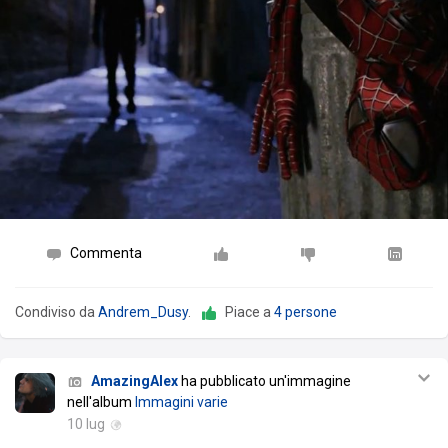
Commenta
Condiviso da
Andrem_Dusy
.
Piace a
4 persone
AmazingAlex
ha pubblicato un'immagine
nell'album
Immagini varie
10 lug