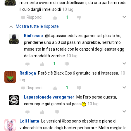
momento ovivere di ricordi bellissimi, da una parte mi rode
il culo dargli i miei soldi
10 lug
Rispondi
1
Mostra tutte le risposte
Rinfresco
@Lapassionedelverogamer si il plus lo ho,
prenderne uno a 30 col pass mi andrebbe, nell'ultimo
mese sto in fissa totale con le canzoni degli easter egg
della modalità zombie
10 lug
1
Radioga
Però c'è Black Ops 6 gratuito, se ti interessa.
10
lug
Rispondi
1
Lapassionedelverogamer
Me l'ero persa questa,
comunque già giocato sul pass
10 lug
Loli Hanta
Le versioni Xbox sono obsolete e piene di
vulnerabilità usate dagli hacker per barare. Molto meglio le