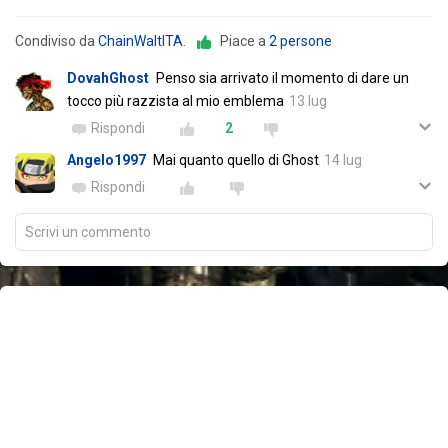
Condiviso da
ChainWaltITA
.
Piace a
2 persone
DovahGhost
Penso sia arrivato il momento di dare un
tocco più razzista al mio emblema
13 lug
Rispondi
2
Angelo1997
Mai quanto quello di Ghost
14 lug
Rispondi
Scrivi un commento