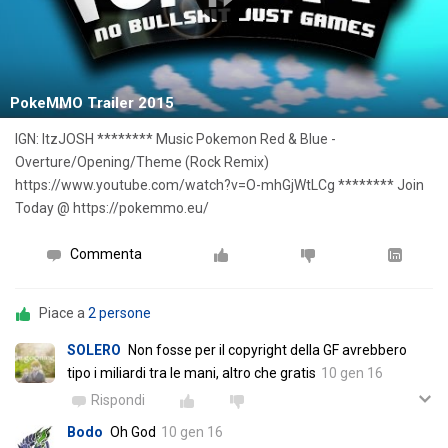
PokeMMO Trailer 2015
IGN: ItzJOSH ******** Music Pokemon Red & Blue -
Overture/Opening/Theme (Rock Remix)
https://www.youtube.com/watch?v=O-mhGjWtLCg ******** Join
Today @ https://pokemmo.eu/
Commenta
Piace a
2 persone
SOLERO
Non fosse per il copyright della GF avrebbero
tipo i miliardi tra le mani, altro che gratis
10 gen 16
Rispondi
Bodo
Oh God
10 gen 16