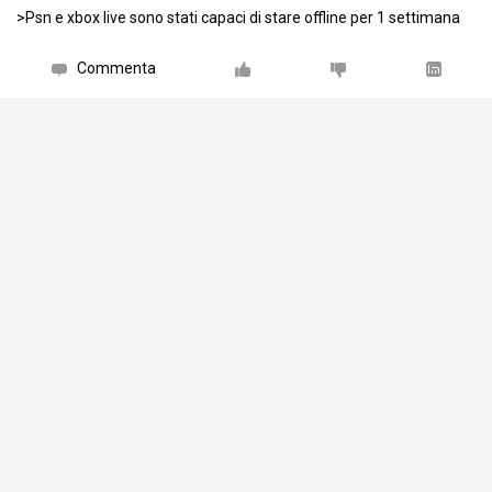
>Psn e xbox live sono stati capaci di stare offline per 1 settimana
Commenta
Condiviso da
Alexx94
.
Alexx94
ha pubblicato un video riguardante
Metal Gear Solid V: The Phantom Pain
4 set 15
Beh se è Negroni si sente!