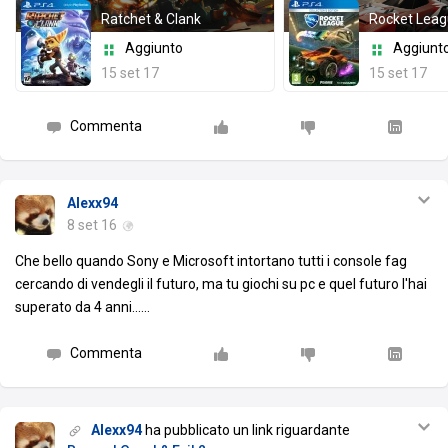
Ratchet & Clank
Rocket Lea
Aggiunto
Aggiunt
15 set 17
15 set 17
Commenta
Alexx94
8 set 16
Che bello quando Sony e Microsoft intortano tutti i console fag
cercando di vendegli il futuro, ma tu giochi su pc e quel futuro l'hai
superato da 4 anni......
Commenta
Alexx94
ha pubblicato un link riguardante