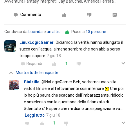
Avventura Fantasy Interpreti: Jay Baruchel, America Ferrera,..
Commenta
Condiviso da
Lucinda
e
un altro
.
Piace a
13 persone
LinuxLogicGamer
Diciamoci la verità, hanno allungato il
succo con l'acqua, almeno sembra che non abbia perso
troppo sapore
7 giu 18
Rispondi
1
Mostra tutte le risposte
Giulzilla
@NoLogicGamer Beh, vedremo una volta
visto il filn se è effettivamente così inferiore
Che poi
io ho più paura che scadano dell'imbarazzante, ridicolo
e smielenso con la questione della fidanzata di
Sdentato x° E spero che mi diano una spiegazione va
…
Leggi tutto
7 giu 18
1