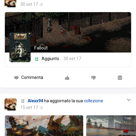
30 set 17
Fallout
Aggiunto
30 set 17
Commenta
Alexx94
ha aggiornato la sua
collezione
15 set 17