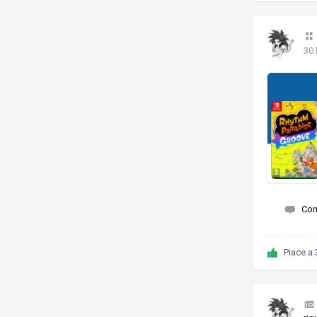
30 
Co
Piace a