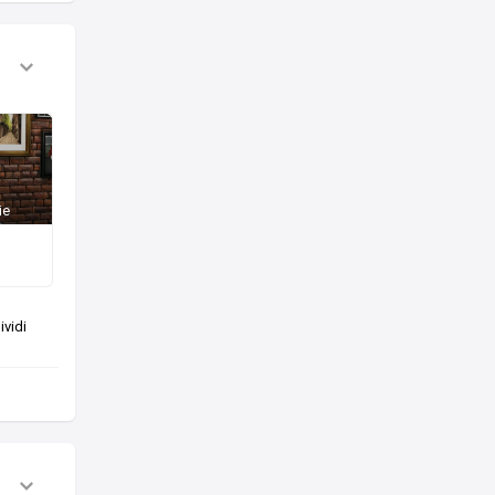
ie
vidi