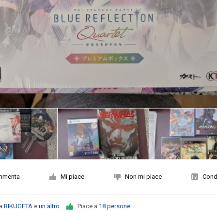
mmenta
Mi piace
Non mi piace
Condi
da
RIKUGETA
e
un altro
.
Piace a
18 persone