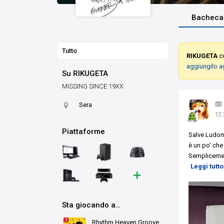
Bacheca
Tutto
RIKUGETA
co
aggiungilo a
Su RIKUGETA
MISSING SINCE 19XX
Sera
12:
Piattaforme
Salve Ludom
è un po’ che
Semplicement
Leggi tutto
+
Sta giocando a…
Rhythm Heaven Groove