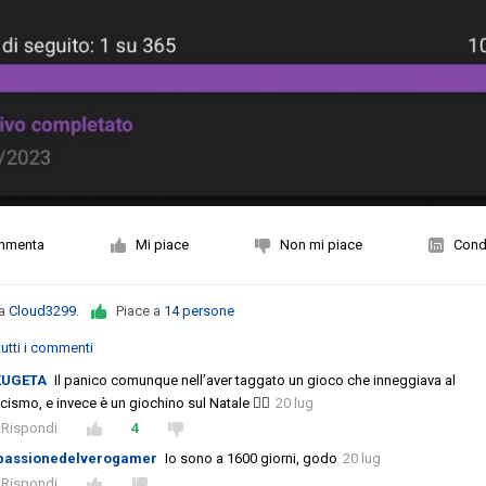
mmenta
Mi piace
Non mi piace
Condi
da
Cloud3299
.
Piace a
14 persone
utti i commenti
KUGETA
Il panico comunque nell’aver taggato un gioco che inneggiava al
cismo, e invece è un giochino sul Natale 😮‍💨
20 lug
Rispondi
4
passionedelverogamer
Io sono a 1600 giorni, godo
20 lug
Rispondi