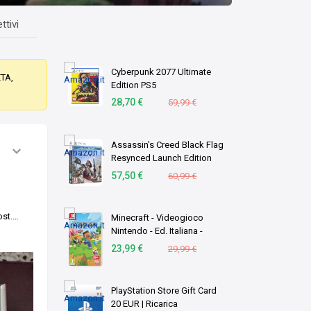
ttivi
Cyberpunk 2077 Ultimate
ETA,
Edition PS5
28,70 €
59,99 €
Assassin's Creed Black Flag
Resynced Launch Edition
(PS5)
57,50 €
60,99 €
ost.
…
Minecraft - Videogioco
Nintendo - Ed. Italiana -
Versione su scheda
23,99 €
29,99 €
PlayStation Store Gift Card
20 EUR | Ricarica