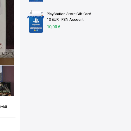
download
PlayStation Store Gift Card
10 EUR | PSN Account
italiano | PS5/PS4 Codice
10,00 €
download
vidi