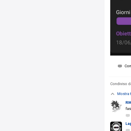
Co
Condiviso 
Mostra t
RI
fas
La