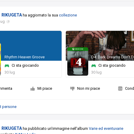
RIKUGETA
ha aggiornato la sua
collezione
lug
Rhythm Heaven Groove
D4: Dark Dreams Don't D
Ci sta giocando
Ci sta giocando
30 lug
30 lug
mmenta
Mi piace
Non mi piace
Condi
3 persone
RIKUGETA
ha pubblicato un'immagine nell'album
Varie ed eventuvarie