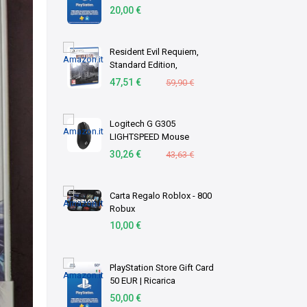
Portafoglio PSN | Account
20,00 €
italiano | PS5/PS4 Codice
download
Resident Evil Requiem,
Standard Edition,
PlayStation 5
47,51 €
59,90 €
Logitech G G305
LIGHTSPEED Mouse
Gaming Wireless
30,26 €
43,63 €
Carta Regalo Roblox - 800
Robux
10,00 €
PlayStation Store Gift Card
50 EUR | Ricarica
Portafoglio PSN | Account
50,00 €
italiano | PS5/PS4 Codice