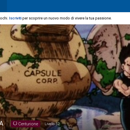
iochi.
Iscriviti
per scoprire un nuovo modo di vivere la tua passione.
A
Centurione
Livello
52