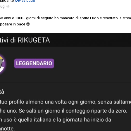
guardante
X-Mas Ludo
lug
po anni e 1300+ giorni di seguito ho mancato di aprire Ludo e resettato la stre
iposare in pace 🥲