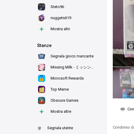
Steto96
nuggets619
+
Mostra altri
Stanze
Segnala gioco mancante
Missing Milk - ミッシング・ミルク
Microsoft Rewards
Top Meme
Obscure Games
Co
+
Mostra altre
Condiviso 
Segnala utente