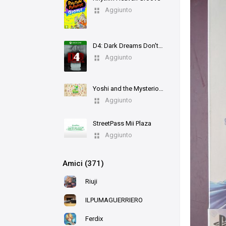
Aggiunto
D4: Dark Dreams Don't Die
Aggiunto
Yoshi and the Mysterious Book
Aggiunto
StreetPass Mii Plaza
Aggiunto
Amici (371)
Riuji
ILPUMAGUERRIERO
Ferdix