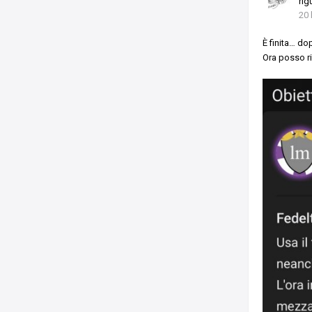
ri
20 
È finita… do
Ora posso r