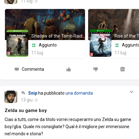
11 lug
Shadow of the Tomb Raider: Definitive Edition
Rise of the
Aggiunto
Aggiunt
11 lug
11 lug
Commenta
Snip
ha pubblicato
una domanda
13 giu
Zelda su game boy
Ciao a tutti, come da titolo vorrei recuperarmi uno Zelda su game
boy/gba. Quale mi consigliate? Qual è il migliore per immersione
nel mondo e storia?