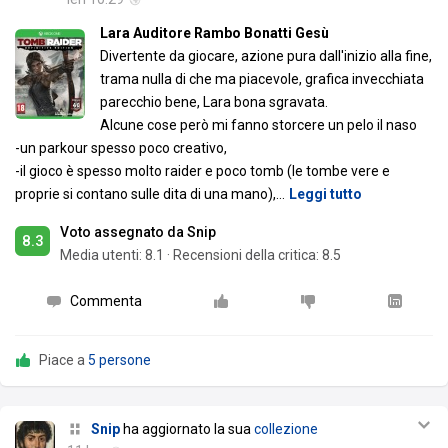
Lara Auditore Rambo Bonatti Gesù
Divertente da giocare, azione pura dall'inizio alla fine,
trama nulla di che ma piacevole, grafica invecchiata
parecchio bene, Lara bona sgravata.
Alcune cose però mi fanno storcere un pelo il naso
-un parkour spesso poco creativo,
-il gioco è spesso molto raider e poco tomb (le tombe vere e
proprie si contano sulle dita di una mano),
…
Leggi tutto
Voto assegnato da Snip
8.3
Media utenti:
8.1
·
Recensioni della critica: 8.5
Commenta
Piace a
5 persone
Snip
ha aggiornato la sua
collezione