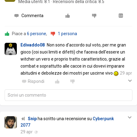
Media utenti:
8.1
·
Recensioni della critica: 8.5
Commenta
Piace a
6 persone
,
1 persona
Edivaddo08
Non sono d'accordo sul voto, per me gran
gioco (coi suoi limiti e difetti) che faceva dell'essere un
witcher un vero e proprio tratto caratteristico, grazie al
combat e soprattutto alle cacce in cui dovevi imparare
abitudini e debolezze dei mostri per uscirne vivo
29 apr
Rispondi
Scrivi un commento
Snip
ha scritto una recensione su
Cyberpunk
2077
29 apr