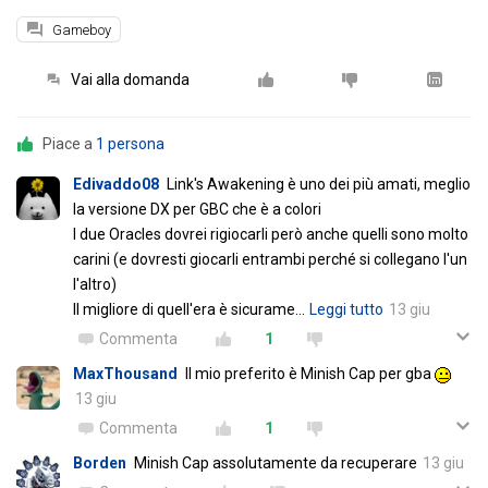
Gameboy
Vai alla domanda
Piace a
1 persona
Edivaddo08
Link's Awakening è uno dei più amati, meglio
la versione DX per GBC che è a colori
I due Oracles dovrei rigiocarli però anche quelli sono molto
carini (e dovresti giocarli entrambi perché si collegano l'un
l'altro)
Il migliore di quell'era è sicurame
…
Leggi tutto
13 giu
Commenta
1
MaxThousand
Il mio preferito è Minish Cap per gba
13 giu
Commenta
1
Borden
Minish Cap assolutamente da recuperare
13 giu