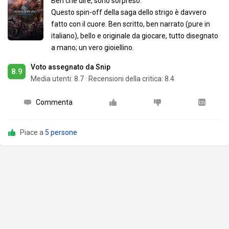
Beh che dire, sono sorpreso.
Questo spin-off della saga dello strigo è davvero
fatto con il cuore. Ben scritto, ben narrato (pure in
italiano), bello e originale da giocare, tutto disegnato
a mano; un vero gioiellino.
Voto assegnato da Snip
8.9
Media utenti:
8.7
·
Recensioni della critica: 8.4
Commenta
Piace a
5 persone
Snip
ha aggiornato la sua
collezione
18 dic 25