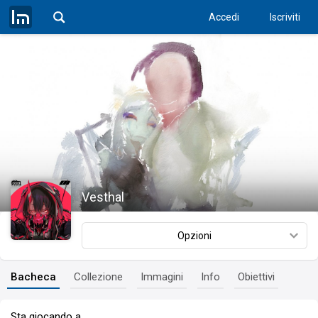
Accedi
Iscriviti
Vesthal
Opzioni
Bacheca
Collezione
Immagini
Info
Obiettivi
Sta giocando a…