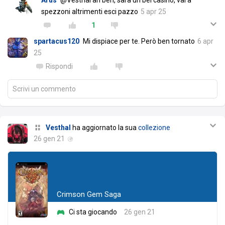
Arus
@Vesthal ah beh, sarà un bel casino, vai a
spezzoni altrimenti esci pazzo
5 apr 25
1
spartacus120
Mi dispiace per te. Però ben tornato
6 apr
25
Rispondi
Scrivi un commento
Vesthal
ha aggiornato la sua
collezione
26 gen 21
Crimson Gem Saga
Ci sta giocando
26 gen 21