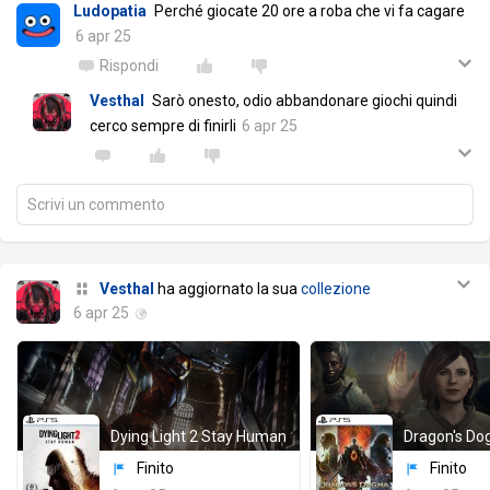
Ludopatia
Perché giocate 20 ore a roba che vi fa cagare
6 apr 25
Rispondi
Vesthal
Sarò onesto, odio abbandonare giochi quindi
cerco sempre di finirli
6 apr 25
Scrivi un commento
Vesthal
ha aggiornato la sua
collezione
6 apr 25
Dying Light 2 Stay Human
Dragon's Do
Finito
Finito