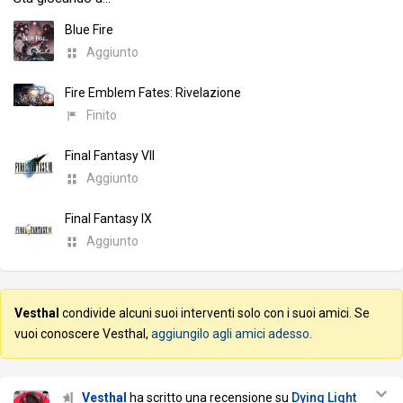
Blue Fire
Aggiunto
Fire Emblem Fates: Rivelazione
Finito
Final Fantasy VII
Aggiunto
Final Fantasy IX
Aggiunto
Vesthal
condivide alcuni suoi interventi solo con i suoi amici. Se
vuoi conoscere Vesthal,
aggiungilo agli amici adesso
.
Vesthal
ha scritto una recensione su
Dying Light