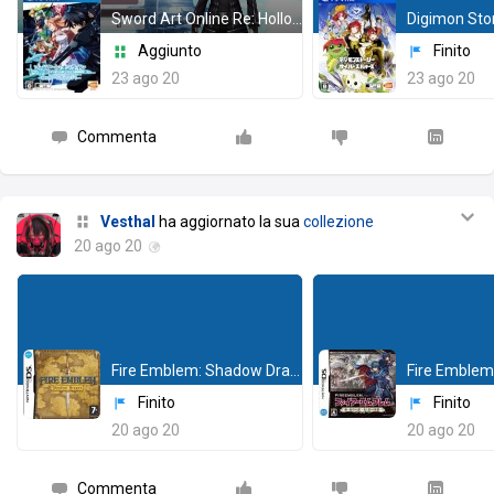
Sword Art Online Re: Hollow Fragment
Aggiunto
Finito
23 ago 20
23 ago 20
Commenta
Vesthal
ha aggiornato la sua
collezione
20 ago 20
Fire Emblem: Shadow Dragon
Finito
Finito
20 ago 20
20 ago 20
Commenta