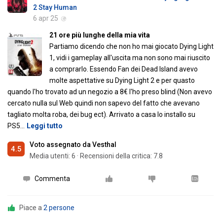
2 Stay Human
6 apr 25
21 ore più lunghe della mia vita
Partiamo dicendo che non ho mai giocato Dying Light
1, vidi i gameplay all'uscita ma non sono mai riuscito
a comprarlo. Essendo Fan dei Dead Island avevo
molte aspettative su Dying Light 2 e per quasto
quando l'ho trovato ad un negozio a 8€ l'ho preso blind (Non avevo
cercato nulla sul Web quindi non sapevo del fatto che avevano
tagliato molta roba, dei bug ect). Arrivato a casa lo installo su
PS5
…
Leggi tutto
Voto assegnato da Vesthal
4.5
Media utenti:
6
·
Recensioni della critica: 7.8
Commenta
Piace a
2 persone