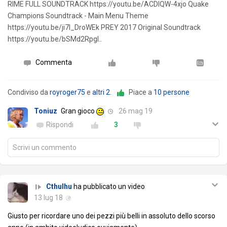
RIME FULL SOUNDTRACK https://youtu.be/ACDIQW-4xjo Quake
Champions Soundtrack - Main Menu Theme
https://youtu.be/ji7I_DroWEk PREY 2017 Original Soundtrack
https://youtu.be/bSMd2Rpgl..
Commenta
Condiviso da
royroger75
e
altri 2
.
Piace a
10 persone
Toniuz
Gran gioco
26 mag 19
Rispondi
3
Scrivi un commento
Cthulhu
ha pubblicato un video
13 lug 18
Giusto per ricordare uno dei pezzi più belli in assoluto dello scorso