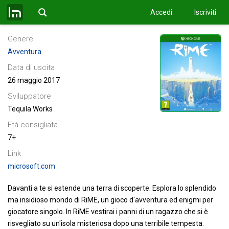
Accedi
Iscriviti
Nintendo Switch
PC
PS4
Xbox One
Genere
Avventura
Data di uscita
26 maggio 2017
Sviluppatore
Tequila Works
Età consigliata
7+
Link
microsoft.com
Davanti a te si estende una terra di scoperte. Esplora lo splendido
ma insidioso mondo di RiME, un gioco d'avventura ed enigmi per
giocatore singolo. In RiME vestirai i panni di un ragazzo che si è
risvegliato su un'isola misteriosa dopo una terribile tempesta.