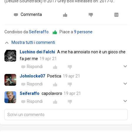
(Deluxe Soundtrack) ℗ 2017 Grey Box Released on: 2017-0..
Commenta
Condiviso da
Seiferaffo
.
Piace a
9 persone
Mostra tutti i commenti
Luchino dei Falchi
A me ha annoiato non è un gioco che
fa per me
19 apr 21
Rispondi
Johnlocke07
Poetica
19 apr 21
Rispondi
Seiferaffo
capolavoro
19 apr 21
Rispondi
Scrivi un commento