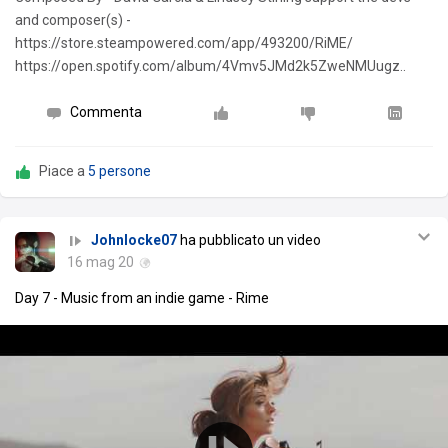
and composer(s) -
https://store.steampowered.com/app/493200/RiME/
https://open.spotify.com/album/4Vmv5JMd2k5ZweNMUugz..
Commenta
Piace a
5 persone
Johnlocke07
ha pubblicato un video
16 mag 20
Day 7 - Music from an indie game - Rime