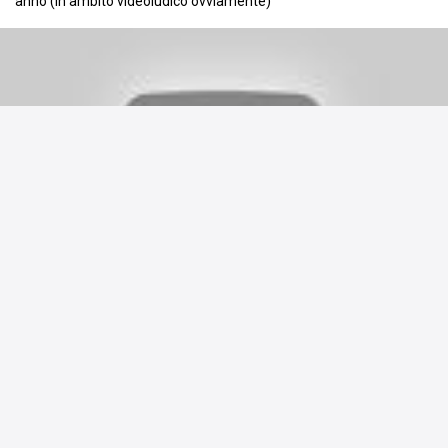
anno (in ambito videoludico ovviamente)
RIME Soundtrack - The Song of the Sea (feat. Mirella Díez
Morán)
RIME FULL SOUNDTRACK https://youtu.be/ACDIQW-4xjo Quake
Champions Soundtrack - Main Menu Theme
https://youtu.be/ji7I_DroWEk PREY 2017 Original Soundtrack
https://youtu.be/bSMd2Rpgl..
Commenta