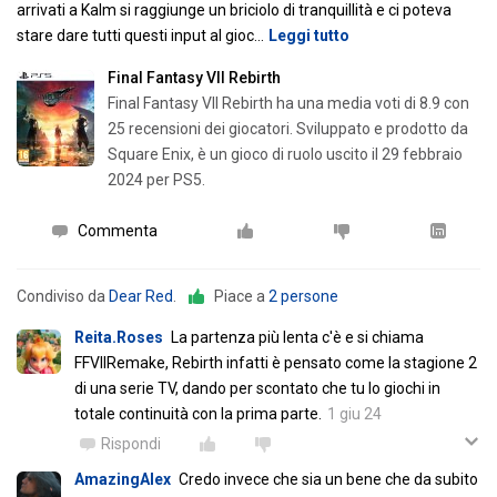
arrivati a Kalm si raggiunge un briciolo di tranquillità e ci poteva
stare dare tutti questi input al gioc
…
Leggi tutto
Final Fantasy VII Rebirth
Final Fantasy VII Rebirth ha una media voti di 8.9 con
25 recensioni dei giocatori. Sviluppato e prodotto da
Square Enix, è un gioco di ruolo uscito il 29 febbraio
2024 per PS5.
Commenta
Condiviso da
Dear Red
.
Piace a
2 persone
Reita.Roses
La partenza più lenta c'è e si chiama
FFVIIRemake, Rebirth infatti è pensato come la stagione 2
di una serie TV, dando per scontato che tu lo giochi in
totale continuità con la prima parte.
1 giu 24
Rispondi
AmazingAlex
Credo invece che sia un bene che da subito