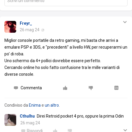
Scrivi un commento
Freyr_
26 mag 24
Miglior console portatile da retro gaming, mi basta che arrivi a
emulare PSP e 3DS, e "precedenti" a livello HW, per recuperarmi un
po' di roba.
Uno schermo da 4+ pollici dovrebbe essere perfetto.
Cercando online ho solo fatto confusione tra le mille varianti di
diverse console.
Commenta
Condiviso da
Enima
e
un altro
.
Cthulhu
Direi Retroid pocket 4 pro, oppure la prima Odin
26 mag 24
Rispondi