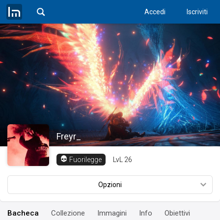
Accedi
Iscriviti
Freyr_
LvL
26
Fuorilegge
Opzioni
Bacheca
Collezione
Immagini
Info
Obiettivi