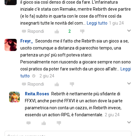
il gioco sia così denso di cose da fare. L'infarinatura
iniziale c'è stata con Remake, mentre Rebirth deve partire
(e lo fa) subito in quarta con le cose da offrire così da
insegnarti tutte le novità del com
…
Leggi tutto
1 giu 24
Rispondi
2
Freyr_
Secondo me il fatto che Rebirth sia un gioco a se,
uscito comunque a distanza di parecchio tempo, una
partenza un po' più soft poteva starci.
Personalmente non riuscendo a giocare sempre non sono
così pratico da poter fare switch da un gioco all'altr
…
Leggi
tutto
2 giu 24
Rispondi
Reita.Roses
Rebirth è nettamente più sfidante di
FFXVI, anche perché FFXVI è un action dove la parte
parametrica non conta un cazzo, in Rebirth invece,
essendo un action-RPG, è fondamentale.
2 giu 24