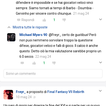
difendere è impossibile e se hai giocatori veloci vinci
sempre. Siamo tornati ai tempi di Ibarbo - Doumbia -
Gervinho per vincere contro chiunque.
21 mag 24
Rispondi
1
Mostra tutte le risposte
Michael Myers 90
@Freyr_ certo de gustibus! Però
non puoi nemmeno sorvolare troppo la questione
difese, giocatori veloci e falli di gioco. Il calcio è anche
questo. Detto ciò la mia valutazione sarebbe proprio un
6.0 secco.
22 mag 24
1
Scrivi un commento
Freyr_
a proposito di
Final Fantasy VII Rebirth
10 mag 24
Un paio di giorni per digerire la fine del XVI e si parte per un nuovo