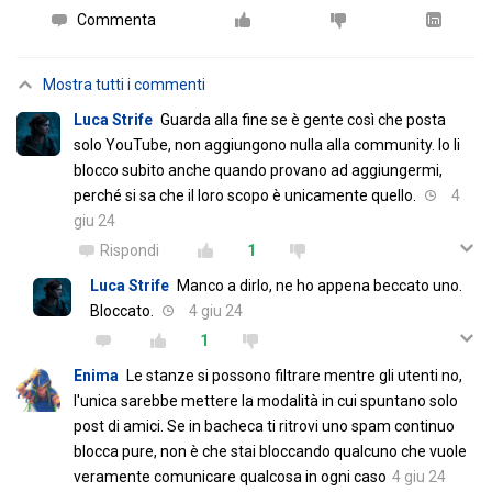
Commenta
Mostra tutti i commenti
Luca Strife
Guarda alla fine se è gente così che posta
solo YouTube, non aggiungono nulla alla community. Io li
blocco subito anche quando provano ad aggiungermi,
perché si sa che il loro scopo è unicamente quello.
4
giu 24
Rispondi
1
Luca Strife
Manco a dirlo, ne ho appena beccato uno.
Bloccato.
4 giu 24
1
Enima
Le stanze si possono filtrare mentre gli utenti no,
l'unica sarebbe mettere la modalità in cui spuntano solo
post di amici. Se in bacheca ti ritrovi uno spam continuo
blocca pure, non è che stai bloccando qualcuno che vuole
veramente comunicare qualcosa in ogni caso
4 giu 24