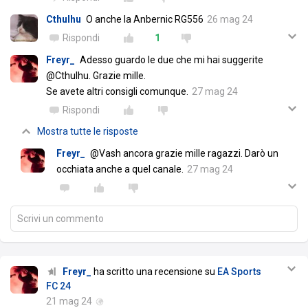
Cthulhu
O anche la Anbernic RG556
26 mag 24
Rispondi
1
Freyr_
Adesso guardo le due che mi hai suggerite
@Cthulhu. Grazie mille.
Se avete altri consigli comunque.
27 mag 24
Rispondi
Mostra tutte le risposte
Freyr_
@Vash ancora grazie mille ragazzi. Darò un
occhiata anche a quel canale.
27 mag 24
Scrivi un commento
Freyr_
ha scritto una recensione su
EA Sports
FC 24
21 mag 24