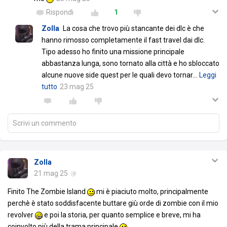
Rispondi
1
Zolla
La cosa che trovo più stancante dei dlc è che
hanno rimosso completamente il fast travel dai dlc.
Tipo adesso ho finito una missione principale
abbastanza lunga, sono tornato alla città e ho sbloccato
alcune nuove side quest per le quali devo tornar
…
Leggi
tutto
23 mag 25
Scrivi un commento
Zolla
21 mag 25
Finito The Zombie Island
mi è piaciuto molto, principalmente
perchè è stato soddisfacente buttare giù orde di zombie con il mio
revolver
e poi la storia, per quanto semplice e breve, mi ha
coinvolto più della trama principale