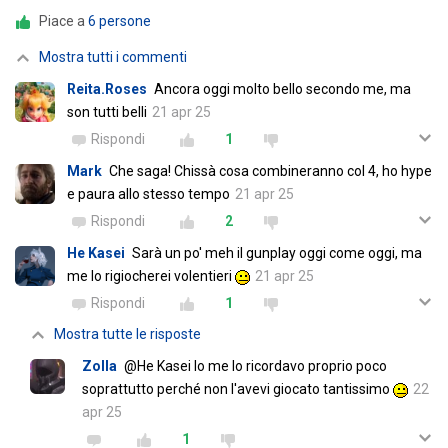
Piace a
6 persone
Mostra tutti i commenti
Reita.Roses
Ancora oggi molto bello secondo me, ma
son tutti belli
21 apr 25
Rispondi
1
Mark
Che saga! Chissà cosa combineranno col 4, ho hype
e paura allo stesso tempo
21 apr 25
Rispondi
2
He Kasei
Sarà un po' meh il gunplay oggi come oggi, ma
me lo rigiocherei volentieri
21 apr 25
Rispondi
1
Mostra tutte le risposte
Zolla
@He Kasei Io me lo ricordavo proprio poco
soprattutto perché non l'avevi giocato tantissimo
22
apr 25
1