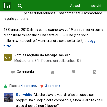
dei miei primi giochi per ps3, finalmente scrivo
Accedi
Iscriviti
questo testamento per mettere nero su bianco cosa
penso di borderlands ... ma prima fatevi ammorbare
le palle per bene.
18 Gennaio 2013, il mio compleanno, avevo 19 anni e miei zii come
di consueto mi regalano una carta di 50 € l'uno (che sono
millemila, ma quelli più vicini eranoi e sono soltanto 2),
…
Leggi
tutto
Voto assegnato da AlerageTheZero
6.7
Media utenti:
8.1
·
Recensioni della critica: 8.5
Commenta
Piace a
4 persone
,
3 persone
Gerryddio
Ma che diavolo vuol dire "se un gioco per
reggersi ha bisogno della compagnia, allora vuol dire che il
gioco di per sé non è buono"?