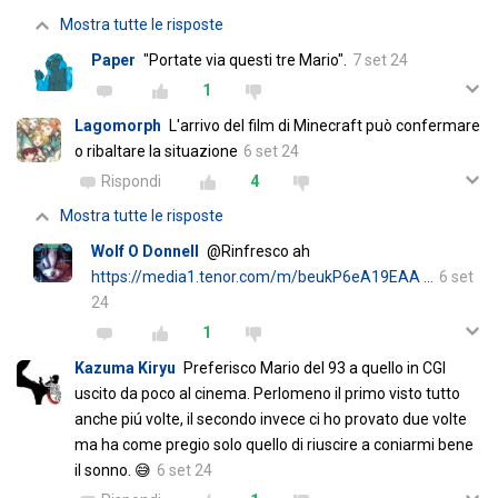
Mostra tutte le risposte
Paper
"Portate via questi tre Mario".
7 set 24
1
Lagomorph
L'arrivo del film di Minecraft può confermare
o ribaltare la situazione
6 set 24
Rispondi
4
Mostra tutte le risposte
Wolf O Donnell
@Rinfresco ah
https://media1.tenor.com/m/beukP6eA19EAA …
6 set
24
1
Kazuma Kiryu
Preferisco Mario del 93 a quello in CGI
uscito da poco al cinema. Perlomeno il primo visto tutto
anche piú volte, il secondo invece ci ho provato due volte
ma ha come pregio solo quello di riuscire a coniarmi bene
il sonno. 😅
6 set 24