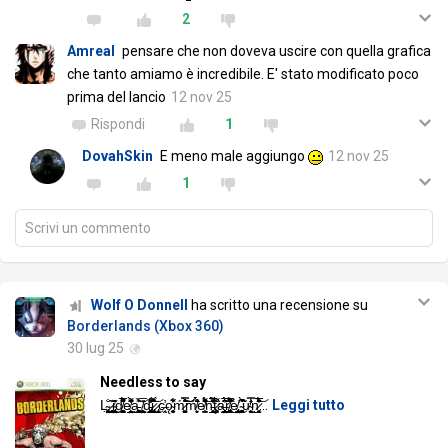
2
Amreal
pensare che non doveva uscire con quella grafica
che tanto amiamo è incredibile. E' stato modificato poco
prima del lancio
12 nov 25
Rispondi
1
DovahSkin
E meno male aggiungo
12 nov 25
1
Scrivi un commento
Wolf O Donnell
ha scritto una recensione su
Borderlands (Xbox 360)
30 lug 25
Needless to say
Ḷ̴̢̩̱̹͎͍̙̖̭̤̬͈͓͍̐ ̷̨̯̬̹͔̦̠͙̥̞̮̳͊͜͜i̴̧̨̡̱̲̼͕͉̤͖̝̺̥͂̔̎̎d̸̺̙̟͚͕̠̯̬̫̦̝̩̈́̽̅͐͌̌͋e̸̤̲̟͕̲̳̩̠̓͗͌̍͑͊̀̑̏͜a̵̝̹̭͚͚̲͇̣̜̠͐̉͊͝ͅ ̸̧̘̞͖̤̙͇͉̟̅̔͘d̵̢͇͍̘͚͓̯̲̜̺̙͋̓͌̒͜i̷̡̢̬̙̲͍̊͑̀͑̽̌̑͜͝ͅ ̷̢͉͙̇̀c̶͔̯̩̓ǫ̴̘̣̠͙̗̻͈̏͋͋̓ͅḿ̷͚̫̱̳͗́̿͛͛͒̍̑͝͝͠m̸͕͍̝̈́̀̽͒̄́͘e̸̛̫̠̪͎̓̽̐̈́̐̽̇̈́͌͂̏͘͝n̵̲̬͕͉̭͉͓͎̄͛̀̂͂̓́̅͌̕ţ̷̻͙͉̟̜͍̐̀̇͌͘a̶̝͇̮̲̼͎̤͙̳͕̪̥̜͉͛́̂͆̈́̅̂̕͝͝r̸̡̫͉̹͚͙͖͎̭̳̺̓̅̾̾͛̏͐̏̈́̕̚͜ė̸̡̧̛͈̤̘̺̝̹͉̪̠̯͜ ̴̧̨̜͚̜̠̮̠̬̻͎͐̎̃̀̎͒̚ừ̴̧͙̳͍̼̬̾̿̾̒̄̒͜ͅn̷̨̰͓̘̣̓̅̅̑͂͐̽̈́͐̄̉̆͝
…
Leggi tutto