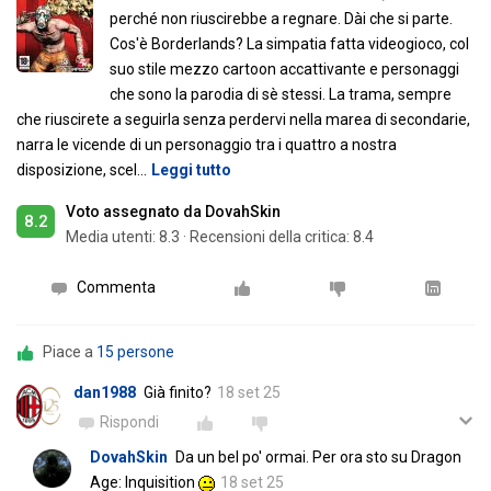
perché non riuscirebbe a regnare. Dài che si parte.
Cos'è Borderlands? La simpatia fatta videogioco, col
suo stile mezzo cartoon accattivante e personaggi
che sono la parodia di sè stessi. La trama, sempre
che riuscirete a seguirla senza perdervi nella marea di secondarie,
narra le vicende di un personaggio tra i quattro a nostra
disposizione, scel
…
Leggi tutto
Voto assegnato da DovahSkin
8.2
Media utenti:
8.3
·
Recensioni della critica: 8.4
Commenta
Piace a
15 persone
dan1988
Già finito?
18 set 25
Rispondi
DovahSkin
Da un bel po' ormai. Per ora sto su Dragon
Age: Inquisition
18 set 25