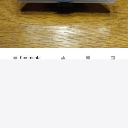
Commenta
Piace a
16 persone
Reita.Roses
Peccato solo che sia per PS3
22 mag 23
Rispondi
Mostra tutte le risposte
Gerryddio
@Reita.Roses ma è quella più completa
23
mag 23