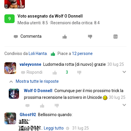
Voto assegnato da Wolf O Donnell
9
Media utenti:
8.5
·
Recensioni della critica: 8.4
Commenta
Condiviso da
Loli Hanta
.
Piace a
12 persone
valeyvonne
Ludomedia rotta (di nuovo) grazie
30 lug 25
Rispondi
3
Mostra tutte le risposte
Wolf O Donnell
Comunque per il mio prossimo trick la
prossima recensione la scrivero in Unicode
30 lug 25
Ghost92
Bellissimo quando:
̷̨̯̬̹͔̦̠͙̥̞̮̳͊͜͜i̴̧̨̡̱̲̼͕͉̤͖̝̺̥͂̔̎̎d̸̺̙̟͚͕̠̯̬̫̦̝̩̈́̽̅͐͌̌͋e̸̤̲̟͕̲̳̩̠̓͗͌̍͑͊̀̑̏͜a̵̝̹̭͚͚̲͇̣̜̠͐̉͊͝ͅ
̸̧̘̞͖̤̙͇͉̟̅̔͘d̵̢͇͍̘͚͓̯̲̜̺̙͋̓͌̒͜i̷̡̢̬̙̲͍̊͑̀͑̽̌̑͜͝ͅ ̷̢͉͙̇̀c̶͔̯̩̓ǫ̴̘̣̠͙̗̻͈̏͋͋̓ͅḿ̷͚̫̱̳͗́̿͛͛͒̍̑͝͝͠m̸͕͍̝̈́̀̽͒̄́͘e̸̛̫̠̪͎̓̽̐̈́̐̽̇̈́͌͂̏͘͝n̵̄͛̀̂͂̓
…
Leggi tutto
31 lug 25