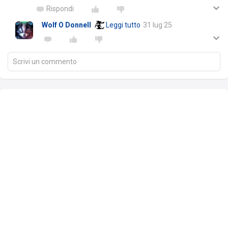
Rispondi
Wolf O Donnell
A̵̴̴̵̸̸̶̴̵̶̸̷̢̨̡̢̢̡̡̢̧̨̛̛̛̰̪͓̱͙̙͚̟͍̦̪͉̭̱̙̥̥̜̬̝̦̥̝̼̣̯͍̱͚͉͔̮̰͍̟̼̱̦̝͍͈͇̻̜͙̲̜̩̫̞͇̭̣̬̞͔̳̱͍̯͎̙̦̳̲̮̘̭͉͓͚͉̱̜͖̝̤̣̟̯̪̜͙̪̻͈̤̭̦̪͖̾́̇̑͑͌̑̑͂̑͒̾͋̊͋̋̀͊̈̎̎͒͋̈͂́́̽́̀̒̉̎̾̇͌̄̋̈́͋́̏̄͗͂̀̈̓͊̈́̄̌̀̍͑̃̅̋̂̾̏̃̆̅̀͌̊̈́̔͐́͛͊̀͒̉̇̈̌̈̐̀͌̆̋́̏́̀̈̓̍̾̌̀͛̌̑̅̓̔͗̃͐̌̀̊̒͊͘̕̚̚͘͘͘͜͜͜͜͠͝͝͠͝͠͝͝͝͝ͅͅͅ
…
Leggi tutto
31 lug 25
Scrivi un commento