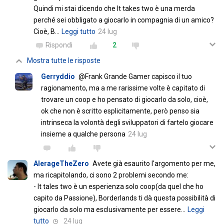
Quindi mi stai dicendo che It takes two è una merda
perché sei obbligato a giocarlo in compagnia di un amico?
Cioè, B
…
Leggi tutto
24 lug
Rispondi
2
Mostra tutte le risposte
Gerryddio
@Frank Grande Gamer capisco il tuo
ragionamento, ma a me rarissime volte è capitato di
trovare un coop e ho pensato di giocarlo da solo, cioè,
ok che non è scritto esplicitamente, però penso sia
intrinseca la volontà degli sviluppatori di fartelo giocare
insieme a qualche persona
24 lug
AlerageTheZero
Avete già esaurito l'argomento per me,
ma ricapitolando, ci sono 2 problemi secondo me:
- It tales two è un esperienza solo coop(da quel che ho
capito da Passione), Borderlands ti dà questa possibilità di
giocarlo da solo ma esclusivamente per essere
…
Leggi
tutto
24 lug