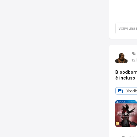
Scrivi una
12 
Bloodborn
è incluso 
Bloodb