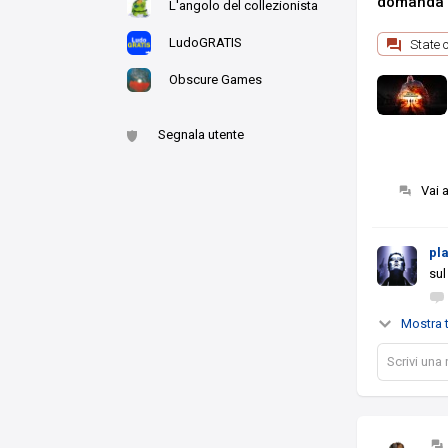
domanda s
L'angolo del collezionista
LudoGRATIS
Obscure Games
Segnala utente
Vai 
pl
sul
Mostra t
Scrivi una