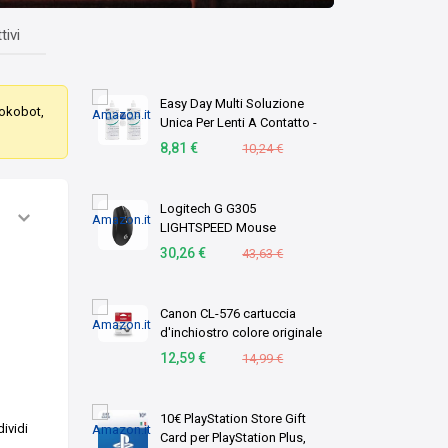
tivi
Easy Day Multi Soluzione
Rokobot,
Unica Per Lenti A Contatto -
Duopack 2 X 360 ml
8,81 €
10,24 €
Logitech G G305
LIGHTSPEED Mouse
Gaming Wireless
30,26 €
43,63 €
Canon CL-576 cartuccia
d'inchiostro colore originale
1 pz C/M/Y (OEM Canon CL-
12,59 €
14,99 €
576 Tri-Colour Original
Standard Capacity Ink
Cartridge)
10€ PlayStation Store Gift
ividi
Card per PlayStation Plus,