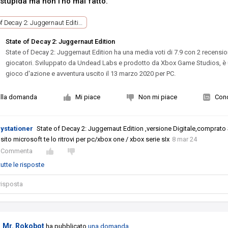
tupida ma non l'ho mai fatto.
State of Decay 2: Juggernaut Edition
State of Decay 2: Juggernaut Edition
State of Decay 2: Juggernaut Edition ha una media voti di 7.9 con 2 recensio
giocatori. Sviluppato da Undead Labs e prodotto da Xbox Game Studios, è
gioco d'azione e avventura uscito il 13 marzo 2020 per PC.
alla domanda
Mi piace
Non mi piace
Cond
aystationer
State of Decay 2: Juggernaut Edition ,versione Digitale,comprat
 sito microsoft te lo ritrovi per pc/xbox one / xbox serie sIx
8 mar 24
Commenta
utte le risposte
 risposta
Mr. Rokobot
ha pubblicato
una domanda