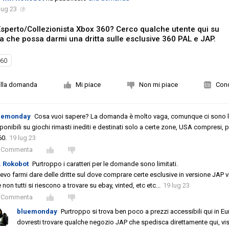
lug 23
sperto/Collezionista Xbox 360? Cerco qualche utente qui su
 che possa darmi una dritta sulle esclusive 360 PAL e JAP.
360
alla domanda
Mi piace
Non mi piace
Cond
uemonday
Cosa vuoi sapere? La domanda è molto vaga, comunque ci sono l
ponibili su giochi rimasti inediti e destinati solo a certe zone, USA compresi, p
60.
19 lug 23
Commenta
. Rokobot
Purtroppo i caratteri per le domande sono limitati.
evo farmi dare delle dritte sul dove comprare certe esclusive in versione JAP v
 non tutti si riescono a trovare su ebay, vinted, etc etc...
19 lug 23
Commenta
bluemonday
Purtroppo si trova ben poco a prezzi accessibili qui in Eu
dovresti trovare qualche negozio JAP che spedisca direttamente qui, vi