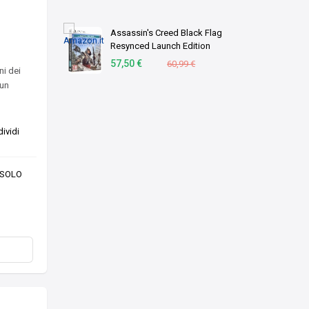
ecologico, Made in
Germany [Esc …
Assassin's Creed Black Flag
Resynced Launch Edition
(PS5)
57,50 €
60,99 €
ni dei
 un
ividi
o SOLO