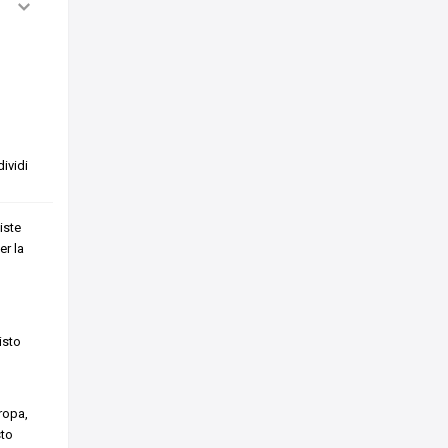
ividi
iste
er la
isto
ropa,
sto