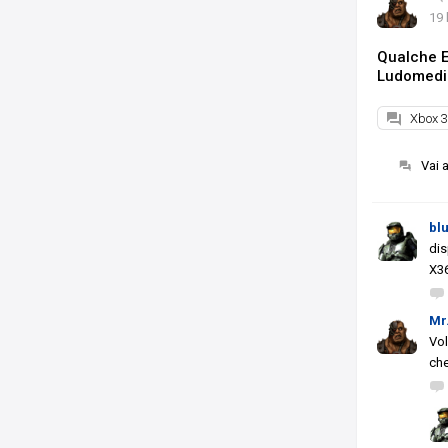
19 
Qualche E
Ludomedia
Xbox 
Vai 
bl
dis
X3
Mr
Vol
che