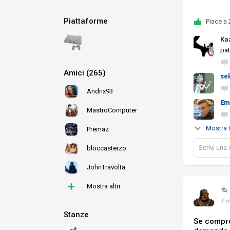
Piattaforme
Piace a
Ka
pat
Amici (265)
se
Andrix93
Em
MastroComputer
Mostra t
Premaz
Scrivi una
bloccasterzo
JohnTravolta
+
Mostra altri
7 m
Stanze
Se compro