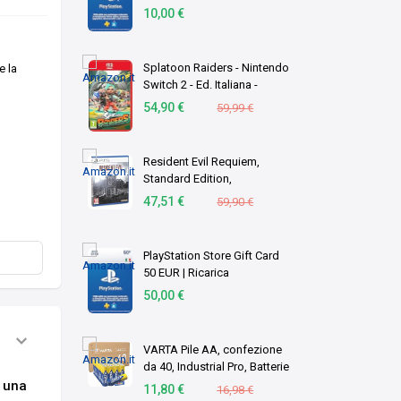
Account italiano [Codice per
10,00 €
email]
Splatoon Raiders - Nintendo
e la
Switch 2 - Ed. Italiana -
Versione su scheda
54,90 €
59,99 €
Resident Evil Requiem,
Standard Edition,
PlayStation 5
47,51 €
59,90 €
PlayStation Store Gift Card
50 EUR | Ricarica
Portafoglio PSN | Account
50,00 €
italiano | PS5/PS4 Codice
download
VARTA Pile AA, confezione
da 40, Industrial Pro, Batterie
Alcaline, 1,5V, pacco di
è una
11,80 €
16,98 €
stoccaggio in imballaggio