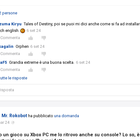
2 persone
zuma Kiryu
Tales of Destiny, poi se puoi mi dici anche come si fa ad installar
ch english.
6 set 24
Commenta
kagalin
Orphen
6 set 24
Commenta
aF5
Grandia extreme è una buona scelta.
6 set 24
Commenta
utte le risposte
 risposta
Mr. Rokobot
ha pubblicato
una domanda
ar 24
 un gioco su Xbox PC me lo ritrovo anche su console? Lo so, 