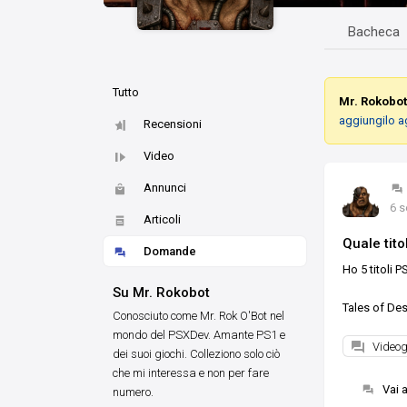
Bacheca
Tutto
Mr. Rokobo
aggiungilo a
Recensioni
Video
Annunci
6 s
Articoli
Quale tito
Domande
Ho 5 titoli 
Su Mr. Rokobot
Tales of Des
Conosciuto come Mr. Rok O'Bot nel
mondo del PSXDev. Amante PS1 e
Videog
dei suoi giochi. Colleziono solo ciò
che mi interessa e non per fare
Vai 
numero.