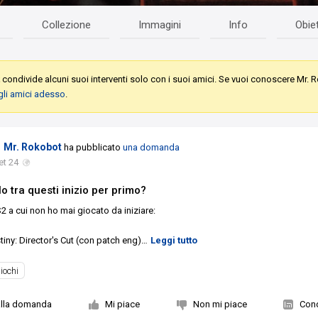
Collezione
Immagini
Info
Obiet
t
condivide alcuni suoi interventi solo con i suoi amici. Se vuoi conoscere Mr. 
gli amici adesso
.
Mr. Rokobot
ha pubblicato
una domanda
et 24
lo tra questi inizio per primo?
PS2 a cui non ho mai giocato da iniziare:
tiny: Director's Cut (con patch eng)
…
Leggi tutto
iochi
alla domanda
Mi piace
Non mi piace
Cond