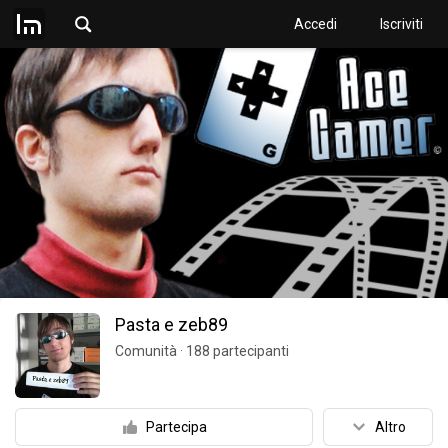
Accedi
Iscriviti
Pasta e zeb89
Comunità
·
188
partecipanti
Partecipa
Altro