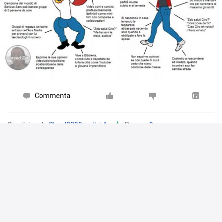
Commenta
Condiviso da
Cloud3299
e
altri 4
.
Piace a
9 persone
PeppeKS
ha pubblicato un'immagine nell'album
ZebAonnaLezzoUntoSudiscioPagah!
10 dic 17