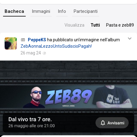
Bacheca
Immagini
Info
Partecipanti
Visualizza
Tutti
Pasta e zeb89
PeppeKS
ha pubblicato un'immagine nell'album
ZebAonnaLezzoUntoSudiscioPagah!
26 mag 24