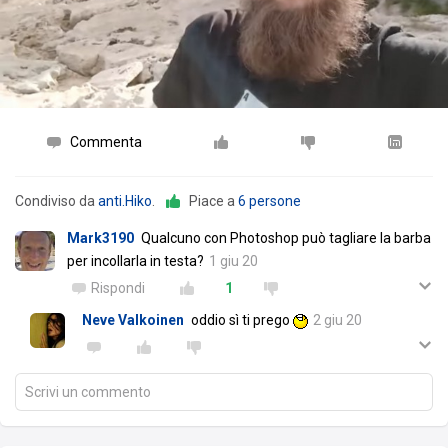
Commenta
Condiviso da
anti.Hiko
.
Piace a
6 persone
Mark3190
Qualcuno con Photoshop può tagliare la barba
per incollarla in testa?
1 giu 20
Rispondi
1
Neve Valkoinen
oddio sì ti prego
2 giu 20
Scrivi un commento