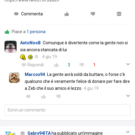
https://www.twitch.tv/zeb89
Commenta
Piace a
1 persona
AntoNooB
Comunque è divertente come la gente non si
sia ancora stancata di lui
4 giu 19
Rispondi
3
1
Marcox94
La gente avrà soldi da buttare, o forse c'è
qualcuno che é veramente felice di donare per fare dire
a Zeb che il suo amico é lezzo.
4 giu 19
Scrivi un commento
Gabry94ITA
ha pubblicato un'immagine