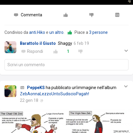
Commenta
Condiviso da
anti.Hiko
e
un altro
.
Piace a
3 persone
Barattolo il Giusto
Shaggy
6 feb 19
Rispondi
1
Scrivi un commento
PeppeKS
ha pubblicato un'immagine nell'album
ZebAonnaLezzoUntoSudiscioPagah!
22 gen 18