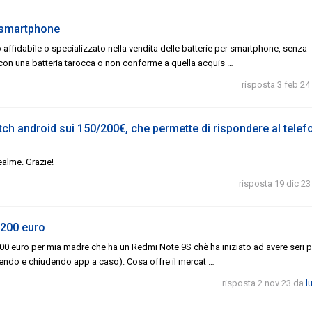
r smartphone
ffidabile o specializzato nella vendita delle batterie per smartphone, senza
n una batteria tarocca o non conforme a quella acquis …
risposta 3 feb 24
atch android sui 150/200€, che permette di rispondere al telef
ealme. Grazie!
risposta 19 dic 23
 200 euro
0 euro per mia madre che ha un Redmi Note 9S chè ha iniziato ad avere seri 
ndo e chiudendo app a caso). Cosa offre il mercat …
risposta 2 nov 23
da
l