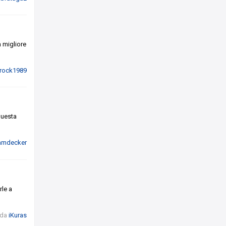
 migliore
srock1989
questa
amdecker
rle a
 da
iKuras