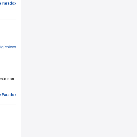
e Paradox
uigichievo
esto non
e Paradox