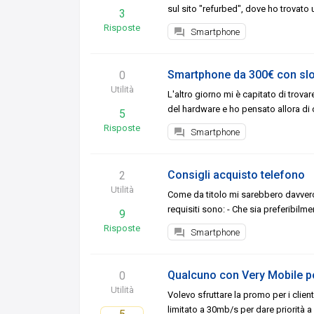
sul sito "refurbed", dove ho trovato
3
Risposte
Smartphone
Smartphone da 300€ con sl
0
Utilità
L'altro giorno mi è capitato di trov
del hardware e ho pensato allora di
5
Risposte
Smartphone
Consigli acquisto telefono
2
Utilità
Come da titolo mi sarebbero davvero 
requisiti sono: - Che sia preferibil
9
Risposte
Smartphone
Qualcuno con Very Mobile po
0
Utilità
Volevo sfruttare la promo per i client
limitato a 30mb/s per dare priorità a