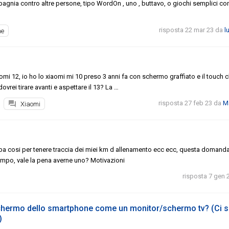
agnia contro altre persone, tipo WordOn , uno , buttavo, o giochi semplici c
risposta 22 mar 23
da
l
ne
aomi 12, io ho lo xiaomi mi 10 preso 3 anni fa con schermo graffiato e il touch 
ovrei tirare avanti e aspettare il 13? La …
risposta 27 feb 23
da
M
Xiaomi
ba cosi per tenere traccia dei miei km d allenamento ecc ecc, questa domanda 
empo, vale la pena averne uno? Motivazioni
risposta 7 gen 
schermo dello smartphone come un monitor/schermo tv? (Ci s
)