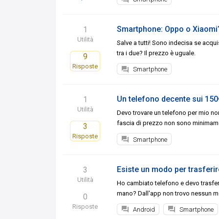
Smartphone: Oppo o Xiaomi
1
Utilità
Salve a tutti! Sono indecisa se acq
tra i due? Il prezzo è uguale.
9
Risposte
Smartphone
Un telefono decente sui 15
1
Utilità
Devo trovare un telefono per mio no
fascia di prezzo non sono minimam
3
Risposte
Smartphone
Esiste un modo per trasferi
3
Utilità
Ho cambiato telefono e devo trasferi
mano? Dall'app non trovo nessun mo
0
Risposte
Android
Smartphone