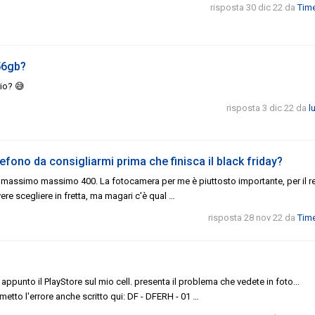
risposta 30 dic 22
da
Tim
56gb?
bio? 😅
risposta 3 dic 22
da
l
elefono da consigliarmi prima che finisca il black friday?
, massimo massimo 400. La fotocamera per me è piuttosto importante, per il r
ere scegliere in fretta, ma magari c'è qual …
risposta 28 nov 22
da
Tim
appunto il PlayStore sul mio cell. presenta il problema che vedete in foto...
tto l'errore anche scritto qui: DF - DFERH - 01 …