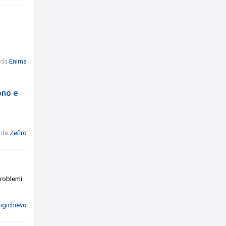
da
Enima
ono e
da
Zefiro
problemi
uigichievo