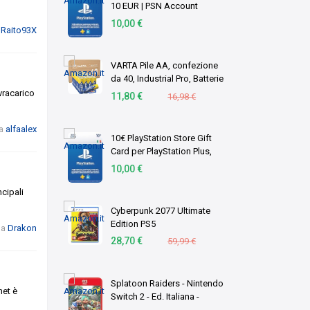
10 EUR | PSN Account
italiano | PS5/PS4 Codice
10,00 €
a
Raito93X
download
VARTA Pile AA, confezione
da 40, Industrial Pro, Batterie
Alcaline, 1,5V, pacco di
vracarico
11,80 €
16,98 €
stoccaggio in imballaggio
ecologico, Made in
a
alfaalex
Germany [Esc …
10€ PlayStation Store Gift
Card per PlayStation Plus,
Account italiano [Codice per
10,00 €
email]
cipali
Cyberpunk 2077 Ultimate
Edition PS5
da
Drakon
28,70 €
59,99 €
Splatoon Raiders - Nintendo
net è
Switch 2 - Ed. Italiana -
Versione su scheda