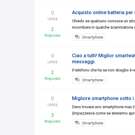
Acquisto online batteria pe
0
Utilità
Chiedo se qualcuno conosce un sito a
incombere in qualche scammatona co
2
Risposte
Smartphone
Ciao a tutti! Miglior smartw
0
messaggi.
Utilità
Il telefono che ha se non sbaglio è r
2
Risposte
Smartphone
Migliore smartphone sotto i
0
Utilità
Devo trovare uno smartphone max 20
(impazzesce come se stessimo apre
3
Risposte
Smartphone