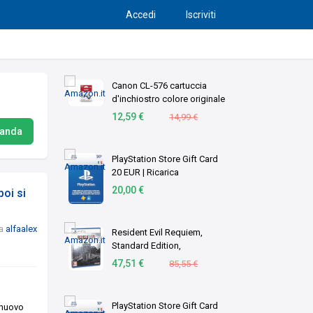
Accedi
Iscriviti
Canon CL-576 cartuccia
d'inchiostro colore originale
1 pz C/M/Y (OEM Canon CL-
12,59 €
14,99 €
576 Tri-Colour Original
manda
Standard Capacity Ink
Cartridge)
PlayStation Store Gift Card
20 EUR | Ricarica
Portafoglio PSN | Account
20,00 €
oi si
italiano | PS5/PS4 Codice
download
a
alfaalex
Resident Evil Requiem,
Standard Edition,
PlayStation 5
47,51 €
85,55 €
PlayStation Store Gift Card
 nuovo