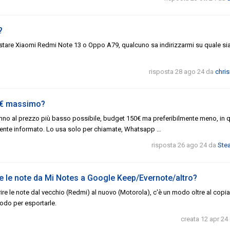
?
uistare Xiaomi Redmi Note 13 o Oppo A79, qualcuno sa indirizzarmi su quale sia
risposta 28 ago 24
da
chri
0€ massimo?
nno al prezzo più basso possibile, budget 150€ ma preferibilmente meno, in 
ente informato. Lo usa solo per chiamate, Whatsapp …
risposta 26 ago 24
da
Ste
re le note da Mi Notes a Google Keep/Evernote/altro?
re le note dal vecchio (Redmi) al nuovo (Motorola), c'è un modo oltre al copia
do per esportarle.
creata 12 apr 24