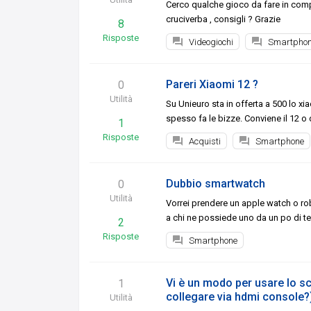
Cerco qualche gioco da fare in comp
cruciverba , consigli ? Grazie
8
Risposte
Videogiochi
Smartpho
Pareri Xiaomi 12 ?
0
Utilità
Su Unieuro sta in offerta a 500 lo xi
spesso fa le bizze. Conviene il 12 o d
1
Risposte
Acquisti
Smartphone
Dubbio smartwatch
0
Utilità
Vorrei prendere un apple watch o ro
a chi ne possiede uno da un po di t
2
Risposte
Smartphone
Vi è un modo per usare lo 
1
collegare via hdmi console?
Utilità