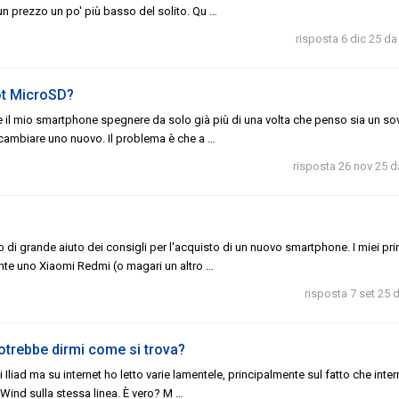
 un prezzo un po' più basso del solito. Qu …
risposta 6 dic 25
d
ot MicroSD?
are il mio smartphone spegnere da solo già più di una volta che penso sia un so
 cambiare uno nuovo. Il problema è che a …
risposta 26 nov 25
d
di grande aiuto dei consigli per l'acquisto di un nuovo smartphone. I miei prin
mente uno Xiaomi Redmi (o magari un altro …
risposta 7 set 25
trebbe dirmi come si trova?
i Iliad ma su internet ho letto varie lamentele, principalmente sul fatto che inter
 Wind sulla stessa linea. È vero? M …