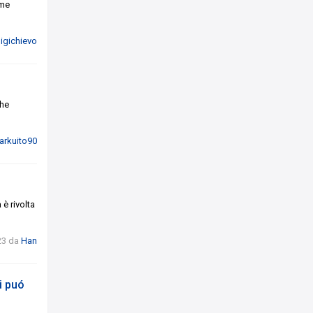
ome
uigichievo
che
arkuito90
è rivolta
23
da
Han
i puó