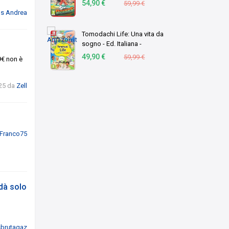
54,90 €
59,99 €
us Andrea
Tomodachi Life: Una vita da
sogno - Ed. Italiana -
Versione su scheda
49,90 €
59,99 €
9€ non è
25
da
Zell
Franco75
 dà solo
sbrutagaz