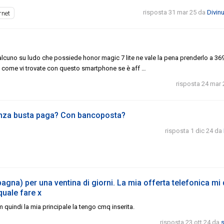
risposta 31 mar 25
da
Divin
rnet
cuno su ludo che possiede honor magic 7 lite ne vale la pena prenderlo a 36
 come vi trovate con questo smartphone se è aff …
risposta 24 mar 
senza busta paga? Con bancoposta?
risposta 1 dic 24
da
pagna) per una ventina di giorni. La mia offerta telefonica mi
quale fare x
m quindi la mia principale la tengo cmq inserita.
risposta 23 ott 24
da