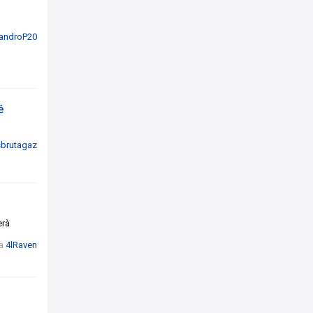
androP20
é
sbrutagaz
erà
a
4lRaven