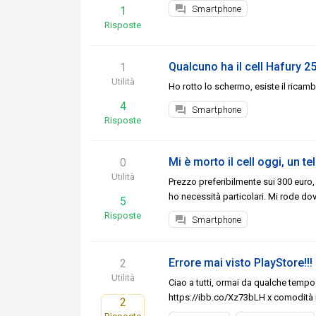
Smartphone
1
Risposte
Qualcuno ha il cell Hafury 2
1
Utilità
Ho rotto lo schermo, esiste il ricam
4
Smartphone
Risposte
Mi è morto il cell oggi, un t
0
Utilità
Prezzo preferibilmente sui 300 euro
ho necessità particolari. Mi rode dov
5
Risposte
Smartphone
Errore mai visto PlayStore!!!
2
Utilità
Ciao a tutti, ormai da qualche tempo 
https://ibb.co/Xz73bLH x comodità me
2