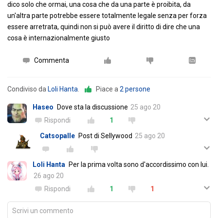
dico solo che ormai, una cosa che da una parte è proibita, da
un'altra parte potrebbe essere totalmente legale senza per forza
essere arretrata, quindi non si può avere il diritto di dire che una
cosa è internazionalmente giusto
Commenta
Condiviso da
Loli Hanta
.
Piace a
2 persone
Haseo
Dove sta la discussione
25 ago 20
Rispondi
1
Catsopalle
Post di Sellywood
25 ago 20
Loli Hanta
Per la prima volta sono d'accordissimo con lui.
26 ago 20
Rispondi
1
1
Scrivi un commento