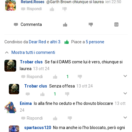
Commenta
Condiviso da
Dear Red
e
altri 3
.
Piace a
5 persone
Mostra tutti i commenti
Trobar clus
Se fai il DAMS come lui è vero, chiunque si
laurea
13 ott 24
Rispondi
1
Trobar clus
Senza offesa
13 ott 24
1
Enima
Io alla fine ho ceduto e l'ho dovuto bloccare
13 ott
24
Rispondi
spartacus120
No ma anche io l'ho bloccato, però ogni