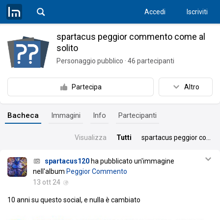
Accedi
Iscriviti
spartacus peggior commento come al
solito
Personaggio pubblico
·
46
partecipanti
Partecipa
Altro
Bacheca
Immagini
Info
Partecipanti
Visualizza
Tutti
spartacus peggior commento come al solito
spartacus120
ha pubblicato un'immagine
nell'album
Peggior Commento
13 ott 24
10 anni su questo social, e nulla è cambiato