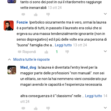
tanto ci sono dei post in cui il ritardometro raggiunge
vette inenarrabili
13 ott 24
Fonzie
Iperbolico sicuramente ma è vero, ormai la laurea
è a portata di tutti, in passato il laureato era colui che si
ergeva su una massa tendenzialmente ignorante (non in
senso dispregiativo) ed il più delle volte era una persona di
"buona" famiglia che a
…
Leggi tutto
13 ott 24
Rispondi
1
Mostra tutte le risposte
Mad_dog
la laurea è diventata l'entry level per la
maggior parte delle professioni "non manuali". non sei
un elitario, se non la hai nemmeno vieni considerato pur
magari avendo le capacità e l'esperienza necessaria.
altra conseguenza è il "classismo" nelle
…
Leggi tutto
14
ott 24